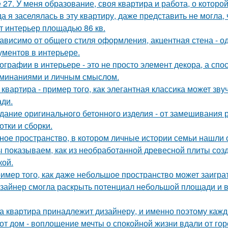
 27. У меня образование, своя квартира и работа, о которой
да я заселялась в эту квартиру, даже представить не могла, 
т интерьер площадью 86 кв.
ависимо от общего стиля оформления, акцентная стена - о
ументов в интерьере.
ографии в интерьере - это не просто элемент декора, а сп
минаниями и личным смыслом.
 квартира - пример того, как элегантная классика может зв
ди.
дание оригинального бетонного изделия - от замешивания
отки и сборки.
ное пространство, в котором личные истории семьи нашли 
 показываем, как из необработанной древесной плиты созд
кой.
имер того, как даже небольшое пространство может заигра
зайнер смогла раскрыть потенциал небольшой площади и
а квартира принадлежит дизайнеру, и именно поэтому каж
от дом - воплощение мечты о спокойной жизни вдали от гор