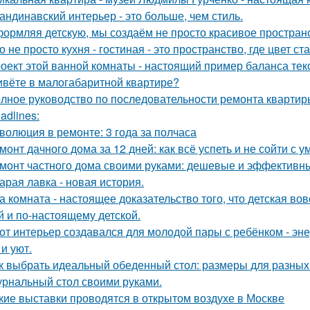
андинавский интерьер - это больше, чем стиль.
ормляя детскую, мы создаём не просто красивое пространств
о не просто кухня - гостиная - это пространство, где цвет с
оект этой ванной комнаты - настоящий пример баланса текс
вёте в малогабаритной квартире?
лное руководство по последовательности ремонта квартиры
adlines:
волюция в ремонте: 3 года за полчаса
монт дачного дома за 12 дней: как всё успеть и не сойти с у
монт частного дома своими руками: дешевые и эффективн
арая лавка - новая история.
а комната - настоящее доказательство того, что детская во
й и по-настоящему детской.
от интерьер создавался для молодой пары с ребёнком - эн
и уют.
к выбрать идеальный обеденный стол: размеры для разных
рнальный стол своими руками.
кие выставки проводятся в открытом воздухе в Москве