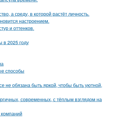
о, а среду, в которой растёт личность.
тановится настроением.
тур и оттенков.
 в 2025 году
ма
ые способы
все не обязана быть яркой, чтобы быть уютной,
ергичных, современных, с тёплым взглядом на
 компаний