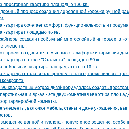
а просторная квартира площадью 120 кв.
дробный процесс создания деревянной коробки ручной рабо
и.
а квартира сочетает комфорт, функциональность и продума
а квартира площадью 46 кв.
зайнеры создали необычный многослойный интерьер, в кот
е элементы.
от проект создавался с мыслью о комфорте и гармонии для 
а квартира в стиле "Сталинка" площадью 80 кв.
а небольшая квартира площадью всего 16 кв.
а квартира стала воплощением тёплого, гармоничного прос
и комфорта.
 90 квадратных метрах дизайнеру удалось создать простран
перстильная и яркая - эта двухкомнатная квартира площадь
зор гардеробной комнаты.
е элементы, включая мебель, стены и даже украшения, вып
астов.
вмещение ванной и туалета - популярное решение, особен
икальная квартира - музей Людмилы Гурченко - настоящая 