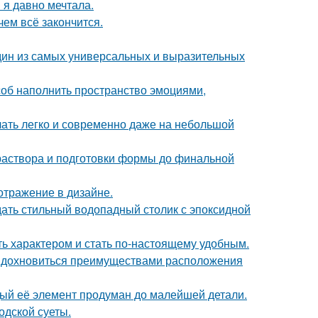
 я давно мечтала.
чем всё закончится.
дин из самых универсальных и выразительных
особ наполнить пространство эмоциями,
учать легко и современно даже на небольшой
 раствора и подготовки формы до финальной
отражение в дизайне.
ать стильный водопадный столик с эпоксидной
ть характером и стать по-настоящему удобным.
 вдохновиться преимуществами расположения
дый её элемент продуман до малейшей детали.
одской суеты.