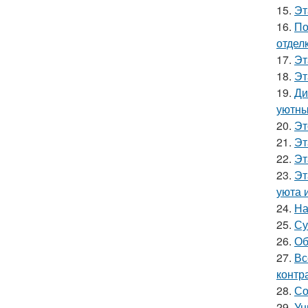
15.
Эт
16.
По
отделк
17.
Эт
18.
Эт
19.
Ди
уютны
20.
Эт
21.
Эт
22.
Эт
23.
Эт
уюта 
24.
На
25.
Су
26.
Об
27.
Вс
контр
28.
Со
29.
Ун