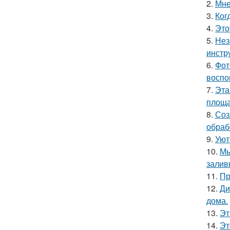
2.
Мне
3.
Ког
4.
Это
5.
Нез
инстр
6.
Фот
воспо
7.
Эта
площа
8.
Соз
обраб
9.
Уют
10.
Мы
залив
11.
Пр
12.
Ди
дома.
13.
Эт
14.
Эт