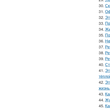
30.
Ск
31.
Оф
32.
Эт
33.
Пр
34.
Жи
35.
По
36.
He
37.
Ре
38.
Ре
39.
Ре
40.
Ст
41.
Эт
тёпло
42.
Эт
жизнь 
43.
Ка
44.
Жу
45.
Ка