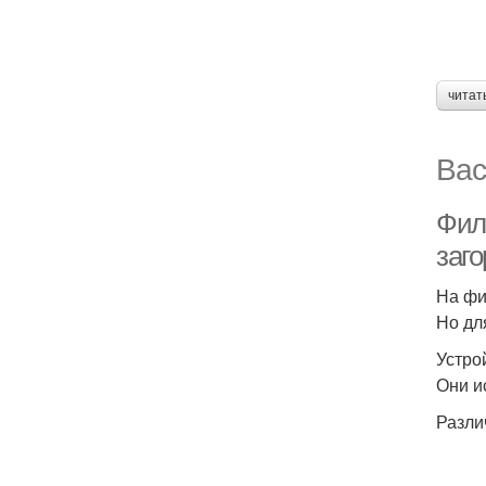
читат
Вас
Фил
заг
На фи
Но дл
Устро
Они и
Разли