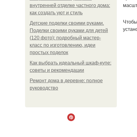
масшт
внутренней отделке частного дома:
как создать уют и стиль
Чтобы
Детские поделки своими руками.
устан
Поделки своими руками для детей
(120 фото): подробный мастер-
класс по изготовлению, идеи
простых поделок
Как выбрать идеальный шкаф-купе:
советы и рекомендации
Ремонт дома в деревне: полное
руководство