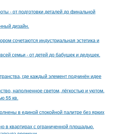
ты - от подготовки деталей до финальной
нный дизайн.
ором сочетаются индустриальная эстетика и
всей семьи - от детей до бабушек и дедушек.
транства, где каждый элемент подчинён идее
ство, наполненное светом, лёгкостью и уютом.
ю 55 кв.
олнены в единой спокойной палитре без ярких
но в квартирах с ограниченной площадью.
капсула времени.