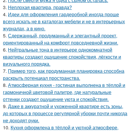
2.
После смерти мужа я одна с сыном осталась.
3.
Неплохая квартира, правда?
4.
Идеи для оформления гардеробной иногда проще
всего искать не в каталогах мебели и не в интерьерных
журналах, а в кино.
5.
Сдержанный, продуманный и элегантный проект,
ориентированный на комфорт повседневной жизни.
6.
Нейтральные тона в интерьере однокомнатной
квартиры создают ощущение спокойствия, лёгкости и
визуального порядка.
7.
Пример того, как продуманная планировка способна
раскрыть потенциал пространства.
8.
Атмосферная кухня - гостиная выполнена в тёплой и
гармоничной цветовой палитре, где натуральные
оттенки создают ощущение уюта и спокойствия.
9.
Даже в аккуратной и ухоженной квартире есть зоны,
до которых в процессе регулярной уборки почти никогда
не доходят руки.
10.
Кухня оформлена в тёплой и уютной атмосфере,