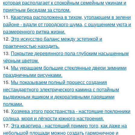
которая располагает к спокойным семейным ужинам и
приятным беседам за столом.
11.
Квартира расположена в тихом, утопающем в зелени
районе - вдали от городского шума, с ощущением уюта и
размеренного ритма жизни.
12.
Это искусство баланс между эстетикой и
практичностью находить.
13.
Покрытие деревянного пола глубоким насыщенным
чёрным цветом.
14.
Мы украшаем большие стеклянные двери зимними
праздничными рисунками.
15.
Мы показываем полный процесс создания
нестандартного электрического камина с потайным
выдвижным ящиком и декоративными парящими
полками.
16.
Хозяева этого пространства - настоящие поклонники
солнца, моря и лёгкости южного настроения.
17.
Эта квартира - настоящий пример того, как даже на
небольшой площади можно создать гармоничное и