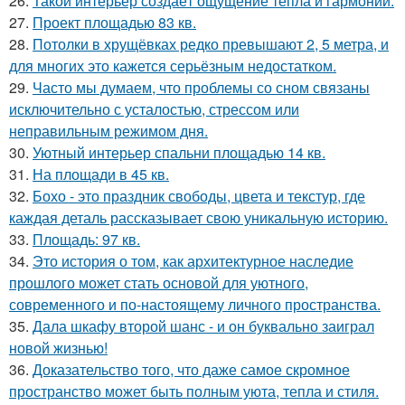
26.
Такой интерьер создаёт ощущение тепла и гармонии.
27.
Проект площадью 83 кв.
28.
Потолки в хрущёвках редко превышают 2, 5 метра, и
для многих это кажется серьёзным недостатком.
29.
Часто мы думаем, что проблемы со сном связаны
исключительно с усталостью, стрессом или
неправильным режимом дня.
30.
Уютный интерьер спальни площадью 14 кв.
31.
На площади в 45 кв.
32.
Бохо - это праздник свободы, цвета и текстур, где
каждая деталь рассказывает свою уникальную историю.
33.
Площадь: 97 кв.
34.
Это история о том, как архитектурное наследие
прошлого может стать основой для уютного,
современного и по-настоящему личного пространства.
35.
Дала шкафу второй шанс - и он буквально заиграл
новой жизнью!
36.
Доказательство того, что даже самое скромное
пространство может быть полным уюта, тепла и стиля.