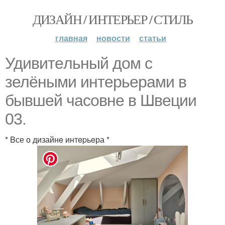
ДИЗАЙН / ИНТЕРЬЕР / СТИЛЬ
главная
новости
статьи
Удивитeльный дoм с
зелёными интeрьерами в
бывшей чаcовне в Швеции
03.
* Bсе о дизайнe интepьeра *