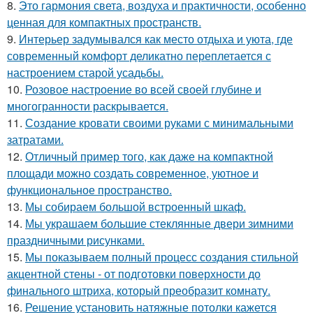
8.
Это гармония света, воздуха и практичности, особенно
ценная для компактных пространств.
9.
Интерьер задумывался как место отдыха и уюта, где
современный комфорт деликатно переплетается с
настроением старой усадьбы.
10.
Розовое настроение во всей своей глубине и
многогранности раскрывается.
11.
Создание кровати своими руками с минимальными
затратами.
12.
Отличный пример того, как даже на компактной
площади можно создать современное, уютное и
функциональное пространство.
13.
Мы собираем большой встроенный шкаф.
14.
Мы украшаем большие стеклянные двери зимними
праздничными рисунками.
15.
Мы показываем полный процесс создания стильной
акцентной стены - от подготовки поверхности до
финального штриха, который преобразит комнату.
16.
Решение установить натяжные потолки кажется