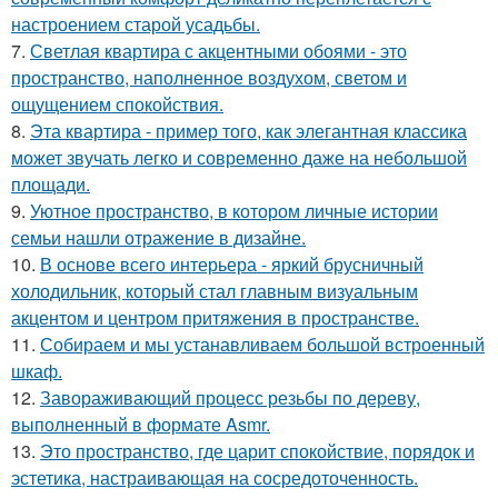
настроением старой усадьбы.
7.
Светлая квартира с акцентными обоями - это
пространство, наполненное воздухом, светом и
ощущением спокойствия.
8.
Эта квартира - пример того, как элегантная классика
может звучать легко и современно даже на небольшой
площади.
9.
Уютное пространство, в котором личные истории
семьи нашли отражение в дизайне.
10.
В основе всего интерьера - яркий брусничный
холодильник, который стал главным визуальным
акцентом и центром притяжения в пространстве.
11.
Собираем и мы устанавливаем большой встроенный
шкаф.
12.
Завораживающий процесс резьбы по дереву,
выполненный в формате Asmr.
13.
Это пространство, где царит спокойствие, порядок и
эстетика, настраивающая на сосредоточенность.