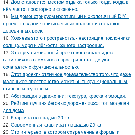
14.
Дом становится местом отдыха только тогда, когда в
нём чисто, просторно и спокойно.
15.
Мы демонстрируем креативный и экологичный DIY -
проект: создание оригинальных полочек из остатков
деревянных реек.
16.
Хозяева этого пространства - настоящие поклонники
солнца, моря и лёгкости южного настроения.
17.
Этот реализованный проект воплощает идею
гармоничного семейного пространства, где уют
сочетается с функциональностью.
18.
Этот проект - отличное доказательство того, что даже
маленькое пространство может быть функциональным,
стильным и уютным.
19.
Абстракция в движении: текстура, краска и эмоция.
20.
Рейтинг лучших беговых дорожек 2025: топ моделей
для дома
21.
Квартира площадью 39 кв.
22.
Современная квартира площадью 29 кв.
23.
Это интерьер, в котором современные формы и