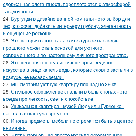
сдержанная элегантность переплетаются с атмосферой
загадочности.
24.
Бургунди в дизайне ванной комнаты - это выбор для
тех, кто хочет добавить интерьеру глубину, элегантность
и ощущение роскоши.
25.
Это история о том, как архитектурное наследие
прошлого может стать основой для уютного,
современного и по-настоящему личного пространства.
26.
Это невероятно реалистичное произведение
искусства в виде капель воды, которые словно застыли в
воздухе, не касаясь земли.
27.
Мы смотрим уютную квартиру площадью 39 кв.
28.
Стильное оформление спальни в белых тонах - это
всегда про лёгкость, свет и спокойствие.
29.
Уникальная квартира - музей Людмилы Гурченко -
настоящая капсула времени.
30.
Иногда предметы мебели не стремятся быть в центре
внимания.
31.
Этот интерьер - не просто красиво оформленное