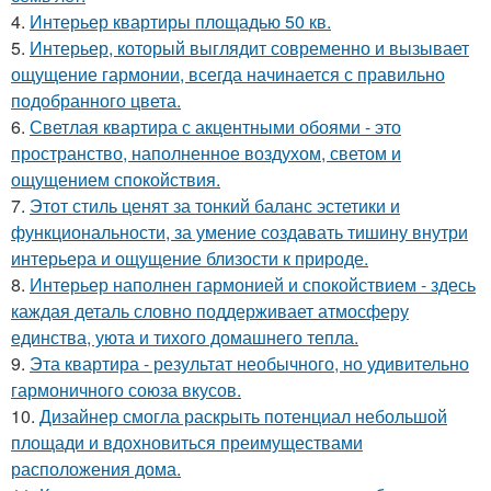
4.
Интерьер квартиры площадью 50 кв.
5.
Интерьер, который выглядит современно и вызывает
ощущение гармонии, всегда начинается с правильно
подобранного цвета.
6.
Светлая квартира с акцентными обоями - это
пространство, наполненное воздухом, светом и
ощущением спокойствия.
7.
Этот стиль ценят за тонкий баланс эстетики и
функциональности, за умение создавать тишину внутри
интерьера и ощущение близости к природе.
8.
Интерьер наполнен гармонией и спокойствием - здесь
каждая деталь словно поддерживает атмосферу
единства, уюта и тихого домашнего тепла.
9.
Эта квартира - результат необычного, но удивительно
гармоничного союза вкусов.
10.
Дизайнер смогла раскрыть потенциал небольшой
площади и вдохновиться преимуществами
расположения дома.