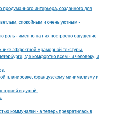
о продуманного интерьера, созданного для
светлым, спокойным и очень уютным -
ую роль - именно на них построено ощущение
ехнике эффектной мраморной текстуры.
петербурге, где комфортно всем - и человеку, и
ов.
ной планировке, французскому минимализму и
историей и душой.
.
стью коммуналки - а теперь превратилась в