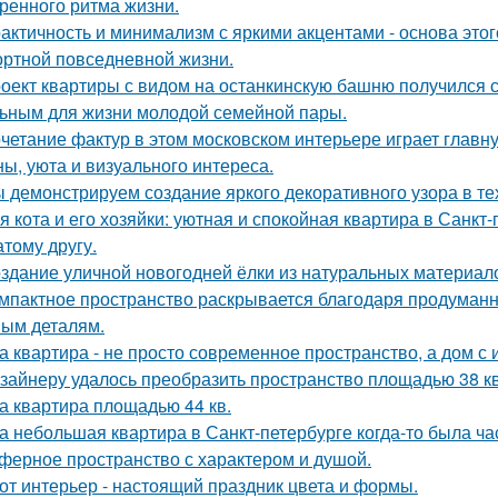
ренного ритма жизни.
актичность и минимализм с яркими акцентами - основа этог
ртной повседневной жизни.
оект квартиры с видом на останкинскую башню получился 
ьным для жизни молодой семейной пары.
четание фактур в этом московском интерьере играет главн
ны, уюта и визуального интереса.
 демонстрируем создание яркого декоративного узора в т
я кота и его хозяйки: уютная и спокойная квартира в Санкт-
атому другу.
здание уличной новогодней ёлки из натуральных материал
мпактное пространство раскрывается благодаря продуман
ым деталям.
а квартира - не просто современное пространство, а дом с 
зайнеру удалось преобразить пространство площадью 38 кв
а квартира площадью 44 кв.
а небольшая квартира в Санкт-петербурге когда-то была ча
ферное пространство с характером и душой.
от интерьер - настоящий праздник цвета и формы.