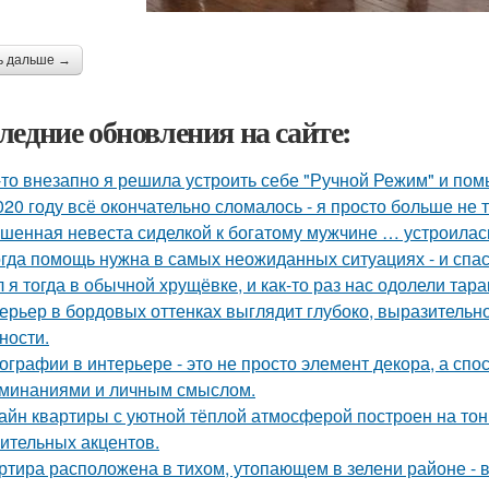
ь дальше →
ледние обновления на сайте:
-то внезапно я решила устроить себе "Ручной Режим" и пом
020 году всё окончательно сломалось - я просто больше не 
шенная невеста сиделкой к богатому мужчине … устроилас
гда помощь нужна в самых неожиданных ситуациях - и спас
 я тогда в обычной хрущёвке, и как-то раз нас одолели тара
ерьер в бордовых оттенках выглядит глубоко, выразительно
ности.
ографии в интерьере - это не просто элемент декора, а сп
минаниями и личным смыслом.
айн квартиры с уютной тёплой атмосферой построен на тон
ительных акцентов.
ртира расположена в тихом, утопающем в зелени районе - 