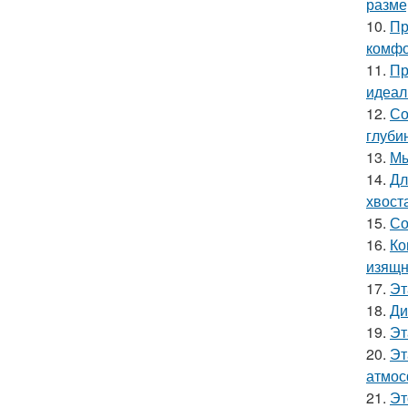
разме
10.
Пр
комфо
11.
Пр
идеал
12.
Со
глуби
13.
Мы
14.
Дл
хвост
15.
Со
16.
Ко
изящн
17.
Эт
18.
Ди
19.
Эт
20.
Эт
атмос
21.
Эт