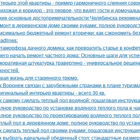
терьер этой квартиры - пример гармоничного слияния совр
ихожая и коридор - это первое, что видят гости и домочадц
кие основные достопримечательности Челябинска рекоменд
монт в деревенском доме своими руками: полное руководс
ксимально бюджетный ремонт вторички: как сэкономить без
adlines:
таморфоза дачного домика: как превратить старье в конфет
чего начать ремонт частного дома: Основные шаги для усп
коративная штукатурка травертино - универсальное решен
хностей.
вая жизнь для старинного трюмо.
к Воронеж связан с зарубежными странами в плане туризм
игинальный интерьер квартиры - всего 30 кв.
к самому сделать теплый пол водяной: пошаговая инструкц
лное руководство по установке водяного теплого пола в ч
лное руководство по проектированию водяного теплого по
плый пол в деревянном доме: полное руководство по устан
к сделать теплый пол своими руками: пошаговая инструкц
к выбрать идеальный обеденный стол: стандартные размер