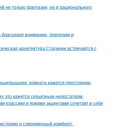
й не только фантазии, но и рационального
ь благодаря вниманию, терпению и
сическая архитектура Сталинки встречается с
 выигрышнее: комната кажется просторнее,
их это кажется серьёзным недостатком.
 классики и яркими акцентами сочетает в себе
ь историю и современный комфорт.