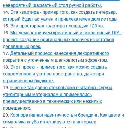
невероятный шахматный стол ручной работы.
14.
Эта квартира - пример того, как создать интерьер,
который будет актуален и привлекателен долгие годы.
15.
Эта просторная квартира площадью 120 кв.
16.
Мы демонстрируем креативный и экологичный DIY -
проект: создание оригинальных полочек из остатков
деревянных реек.
17.
Детальный процесс нанесения декоративного
покрытия с утонченным шелковистым эффектом.
18.
Этот проект - пример того, как можно создать
современное и уютное пространство, даже при
ограниченном бюджете.
19.
Ещё не так давно стеклоблоки считались сугубо
утилитарным материалом и применялись
преимущественно в технических или нежилых
помещениях.
20.
Корпоративная идентичность и брендинг. Как цвета и
символика клуба интегрируются в интерьер