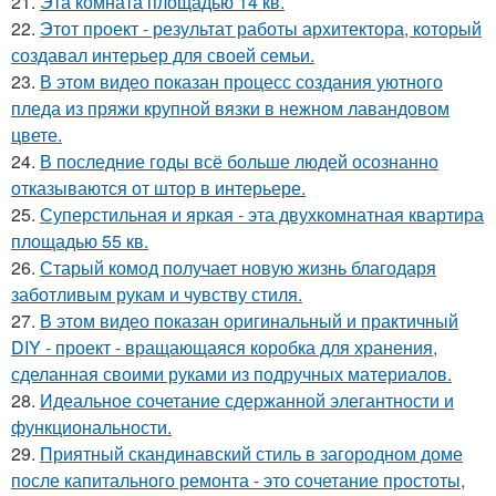
21.
Эта комната площадью 14 кв.
22.
Этот проект - результат работы архитектора, который
создавал интерьер для своей семьи.
23.
В этом видео показан процесс создания уютного
пледа из пряжи крупной вязки в нежном лавандовом
цвете.
24.
В последние годы всё больше людей осознанно
отказываются от штор в интерьере.
25.
Суперстильная и яркая - эта двухкомнатная квартира
площадью 55 кв.
26.
Старый комод получает новую жизнь благодаря
заботливым рукам и чувству стиля.
27.
В этом видео показан оригинальный и практичный
DIY - проект - вращающаяся коробка для хранения,
сделанная своими руками из подручных материалов.
28.
Идеальное сочетание сдержанной элегантности и
функциональности.
29.
Приятный скандинавский стиль в загородном доме
после капитального ремонта - это сочетание простоты,