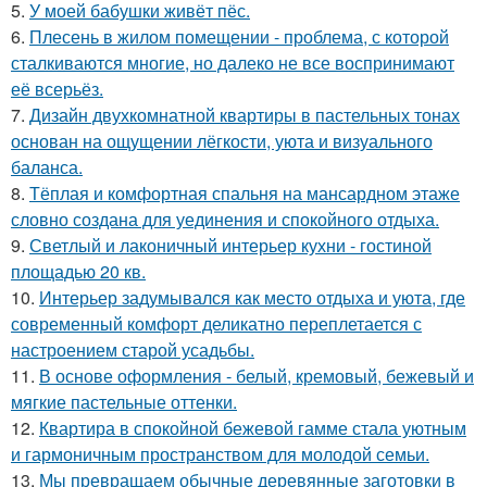
5.
У моей бабушки живёт пёс.
6.
Плесень в жилом помещении - проблема, с которой
сталкиваются многие, но далеко не все воспринимают
её всерьёз.
7.
Дизайн двухкомнатной квартиры в пастельных тонах
основан на ощущении лёгкости, уюта и визуального
баланса.
8.
Тёплая и комфортная спальня на мансардном этаже
словно создана для уединения и спокойного отдыха.
9.
Светлый и лаконичный интерьер кухни - гостиной
площадью 20 кв.
10.
Интерьер задумывался как место отдыха и уюта, где
современный комфорт деликатно переплетается с
настроением старой усадьбы.
11.
В основе оформления - белый, кремовый, бежевый и
мягкие пастельные оттенки.
12.
Квартира в спокойной бежевой гамме стала уютным
и гармоничным пространством для молодой семьи.
13.
Мы превращаем обычные деревянные заготовки в