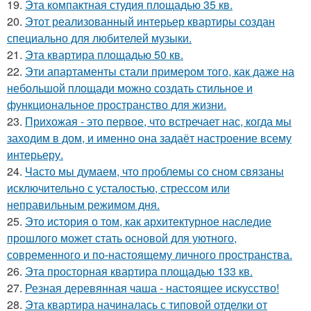
19.
Эта компактная студия площадью 35 кв.
20.
Этот реализованный интерьер квартиры создан
специально для любителей музыки.
21.
Эта квартира площадью 50 кв.
22.
Эти апартаменты стали примером того, как даже на
небольшой площади можно создать стильное и
функциональное пространство для жизни.
23.
Прихожая - это первое, что встречает нас, когда мы
заходим в дом, и именно она задаёт настроение всему
интерьеру.
24.
Часто мы думаем, что проблемы со сном связаны
исключительно с усталостью, стрессом или
неправильным режимом дня.
25.
Это история о том, как архитектурное наследие
прошлого может стать основой для уютного,
современного и по-настоящему личного пространства.
26.
Эта просторная квартира площадью 133 кв.
27.
Резная деревянная чаша - настоящее искусство!
28.
Эта квартира начиналась с типовой отделки от