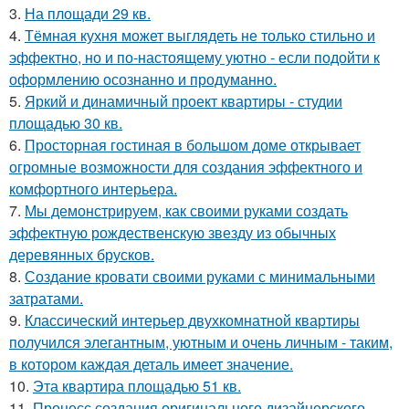
3.
На площади 29 кв.
4.
Тёмная кухня может выглядеть не только стильно и
эффектно, но и по-настоящему уютно - если подойти к
оформлению осознанно и продуманно.
5.
Яркий и динамичный проект квартиры - студии
площадью 30 кв.
6.
Просторная гостиная в большом доме открывает
огромные возможности для создания эффектного и
комфортного интерьера.
7.
Мы демонстрируем, как своими руками создать
эффектную рождественскую звезду из обычных
деревянных брусков.
8.
Создание кровати своими руками с минимальными
затратами.
9.
Классический интерьер двухкомнатной квартиры
получился элегантным, уютным и очень личным - таким,
в котором каждая деталь имеет значение.
10.
Эта квартира площадью 51 кв.
11.
Процесс создания оригинального дизайнерского