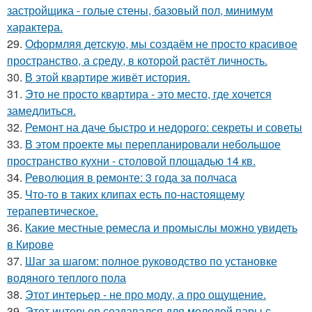
застройщика - голые стены, базовый пол, минимум
характера.
29.
Оформляя детскую, мы создаём не просто красивое
пространство, а среду, в которой растёт личность.
30.
В этой квартире живёт история.
31.
Это не просто квартира - это место, где хочется
замедлиться.
32.
Ремонт на даче быстро и недорого: секреты и советы
33.
В этом проекте мы перепланировали небольшое
пространство кухни - столовой площадью 14 кв.
34.
Революция в ремонте: 3 года за полчаса
35.
Что-то в таких клипах есть по-настоящему
терапевтическое.
36.
Какие местные ремесла и промыслы можно увидеть
в Кирове
37.
Шаг за шагом: полное руководство по установке
водяного теплого пола
38.
Этот интерьер - не про моду, а про ощущение.
39.
Этот интерьер создавался для молодой пары с