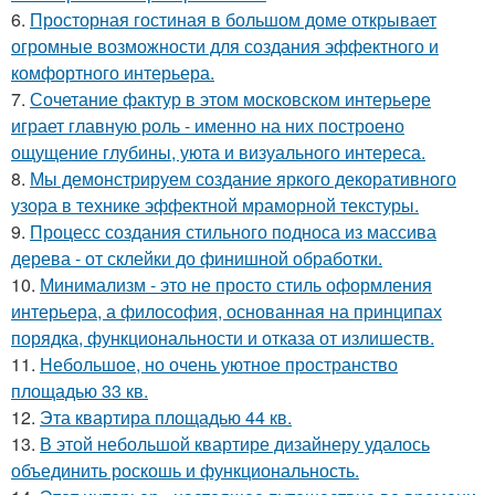
6.
Просторная гостиная в большом доме открывает
огромные возможности для создания эффектного и
комфортного интерьера.
7.
Сочетание фактур в этом московском интерьере
играет главную роль - именно на них построено
ощущение глубины, уюта и визуального интереса.
8.
Мы демонстрируем создание яркого декоративного
узора в технике эффектной мраморной текстуры.
9.
Процесс создания стильного подноса из массива
дерева - от склейки до финишной обработки.
10.
Минимализм - это не просто стиль оформления
интерьера, а философия, основанная на принципах
порядка, функциональности и отказа от излишеств.
11.
Небольшое, но очень уютное пространство
площадью 33 кв.
12.
Эта квартира площадью 44 кв.
13.
В этой небольшой квартире дизайнеру удалось
объединить роскошь и функциональность.