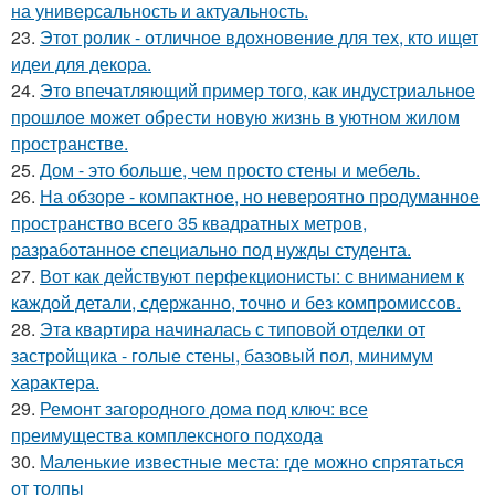
на универсальность и актуальность.
23.
Этот ролик - отличное вдохновение для тех, кто ищет
идеи для декора.
24.
Это впечатляющий пример того, как индустриальное
прошлое может обрести новую жизнь в уютном жилом
пространстве.
25.
Дом - это больше, чем просто стены и мебель.
26.
На обзоре - компактное, но невероятно продуманное
пространство всего 35 квадратных метров,
разработанное специально под нужды студента.
27.
Вот как действуют перфекционисты: с вниманием к
каждой детали, сдержанно, точно и без компромиссов.
28.
Эта квартира начиналась с типовой отделки от
застройщика - голые стены, базовый пол, минимум
характера.
29.
Ремонт загородного дома под ключ: все
преимущества комплексного подхода
30.
Маленькие известные места: где можно спрятаться
от толпы