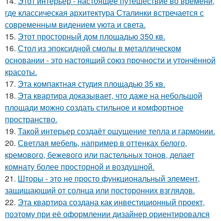
14.
Этот интерьер - настоящее путешествие во времени,
где классическая архитектура Сталинки встречается с
современным видением уюта и света.
15.
Этот просторный дом площадью 350 кв.
16.
Стол из эпоксидной смолы в металлическом
основании - это настоящий союз прочности и утончённой
красоты.
17.
Эта компактная студия площадью 35 кв.
18.
Эта квартира доказывает, что даже на небольшой
площади можно создать стильное и комфортное
пространство.
19.
Такой интерьер создаёт ощущение тепла и гармонии.
20.
Светлая мебель, например в оттенках белого,
кремового, бежевого или пастельных тонов, делает
комнату более просторной и воздушной.
21.
Шторы - это не просто функциональный элемент,
защищающий от солнца или посторонних взглядов.
22.
Эта квартира создана как инвестиционный проект,
поэтому при её оформлении дизайнер ориентировался