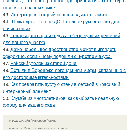
свободы, - это пространство, где природа и архитектура
говорят на одном языке.
43.
Интерьер, в который хочется вдыхать глубже.
44.
Штукатурка стен по ДСП: полное руководство для
начинающих
45.
Товары для сада и отдыха: обзор лучших решений
для вашего участка
46.
Даже небольшое пространство может выглядеть
эффектно, если к нему подошли с чувством вкуса.
47.
Райский уголок из старой дачи.
48.
Есть ли в Воронеже легенды или мифы, связанные с
его достопримечательностями
49.
Как превратить пустую стену в детской в красивый
интерьерный элемент
50.
Клумба из многолетников: как выбрать идеальную
форму для вашего сада
© 2026 Дизайн / интерьер / стиль
Контакты
Пользовательское соглашение