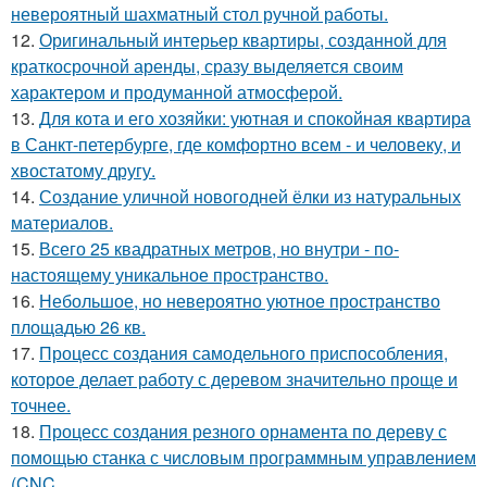
невероятный шахматный стол ручной работы.
12.
Оригинальный интерьер квартиры, созданной для
краткосрочной аренды, сразу выделяется своим
характером и продуманной атмосферой.
13.
Для кота и его хозяйки: уютная и спокойная квартира
в Санкт-петербурге, где комфортно всем - и человеку, и
хвостатому другу.
14.
Создание уличной новогодней ёлки из натуральных
материалов.
15.
Всего 25 квадратных метров, но внутри - по-
настоящему уникальное пространство.
16.
Небольшое, но невероятно уютное пространство
площадью 26 кв.
17.
Процесс создания самодельного приспособления,
которое делает работу с деревом значительно проще и
точнее.
18.
Процесс создания резного орнамента по дереву с
помощью станка с числовым программным управлением
(CNC.