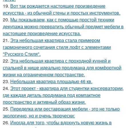
19.
Вот так рождается настоящее произведение
искусства - из обычной стены и простых инструментов.
20.
Мы показываем, как с помощью простой техники
декупажа можно превратить обычный предмет мебели в
настоящее произведение искусства.
21.
Эта небольшая квартира стала примером
гармоничного сочетания стиля лофт с элементами
"Русского Стиля".
22.
Эта небольшая квартира с проходной кухней и
спальней в нише идеально продумана для комфортной
жизни на ограниченном пространстве.
23.
Небольшая квартира площадью 46 кв.
24.
Этот проект - квартира для студентки консерватории,
где каждая деталь продумана под компактное
пространство и активный образ жизни.
25.
Переделка или реставрация мебели - это не только
экологично, но и очень творчески:
26.
Иногда для того, чтобы вдохнуть новую жизнь в