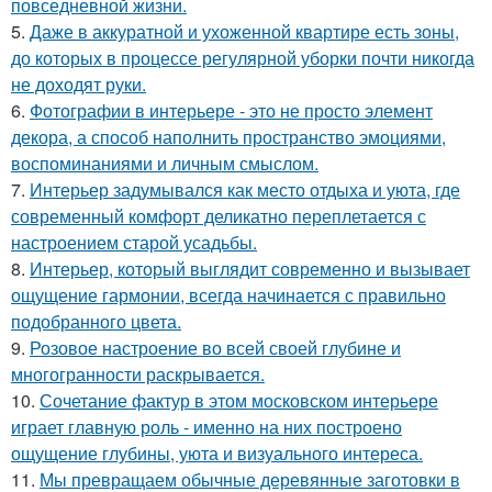
повседневной жизни.
5.
Даже в аккуратной и ухоженной квартире есть зоны,
до которых в процессе регулярной уборки почти никогда
не доходят руки.
6.
Фотографии в интерьере - это не просто элемент
декора, а способ наполнить пространство эмоциями,
воспоминаниями и личным смыслом.
7.
Интерьер задумывался как место отдыха и уюта, где
современный комфорт деликатно переплетается с
настроением старой усадьбы.
8.
Интерьер, который выглядит современно и вызывает
ощущение гармонии, всегда начинается с правильно
подобранного цвета.
9.
Розовое настроение во всей своей глубине и
многогранности раскрывается.
10.
Сочетание фактур в этом московском интерьере
играет главную роль - именно на них построено
ощущение глубины, уюта и визуального интереса.
11.
Мы превращаем обычные деревянные заготовки в