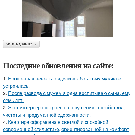
читать дальше →
Последние обновления на сайте:
1.
Брошенная невеста сиделкой к богатому мужчине …
устроилась.
2.
После развода с мужем я одна воспитываю сына, ему
семь лет.
3.
Этот интерьер построен на ощущении спокойствия,
чистоты и продуманной сдержанности.
4.
Квартира оформлена в светлой и спокойной
современной стилистике, ориентированной на комфорт