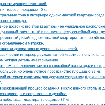
ью стимуляции гениталий.
т интерьер площадью 40 кв.
тральные тона в интерьере однокомнатной квартиры созда
льного порядка.
вное достоинство этой квартиры - её уникальное расположе
думанный, элегантный и по-настоящему семейный дом, где 
ременный дизайн однокомнатной квартиры - это про лёгко
в ограниченном метраже.
тановка декоративных деревянных панелей.
ассический интерьер двухкомнатной квартиры получился эл
ом каждая деталь имеет значение.
от дом - воплощение мечты о спокойной жизни вдали от гор
большое, но очень уютное пространство площадью 33 кв.
кий интерьер квартиры для девушки создан под вдохновени
".
вораживающий процесс создания эксклюзивного стола из д
оза природы и современного дизайна.
а небольшая квартира, площадью 37 кв.
ё не так давно стеклоблоки считались сугубо утилитарны