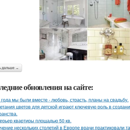
ь дальше →
ледние обновления на сайте:
 года мы были вместе - любовь, страсть, планы на свадьбу.
етания цветов для детской играют ключевую роль в создан
ранства.
ерьер квартиры площадью 50 кв.
ечение нескольких столетий в Европе врачи практиковали т