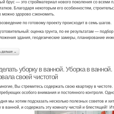
ый брус — это стройматериал нового поколения со всеми п
татков. Благодаря некоторым его особенностям, строительс
х можно здорово сэкономить.
 возведение по готовому проекту происходит в семь шагов.
дготовительный: оценка грунта, по ее результатам — подбо
ложения здания, геодезические замеры, планирование ин
ь дальше →
делать уборку в ванной. Уборка в ванной.
овала своей чистотой
 многие, Вы стремитесь содержать свою квартиру в чистоте
 требующих особого внимания и постоянного контроля. Одно 
одня мы хотим подсказать несколько полезных советов и хит
у в ванной, и содержать эту комнату чистой и блестящей! И