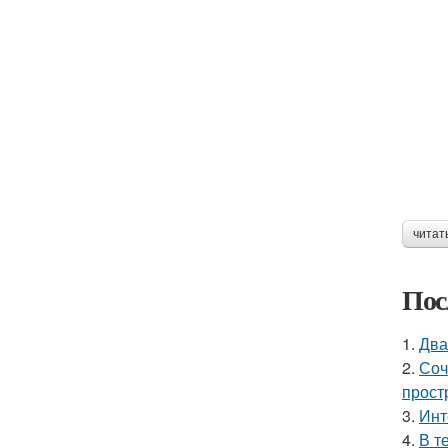
читат
Пос
1.
Два
2.
Соч
прост
3.
Инт
4.
В т