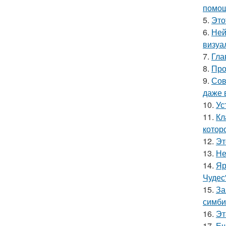
помощ
5.
Это
6.
Ней
визуа
7.
Гла
8.
Про
9.
Сов
даже 
10.
Ус
11.
Кл
котор
12.
Эт
13.
Не
14.
Яр
Чудес
15.
За
симби
16.
Эт
17.
Ещ