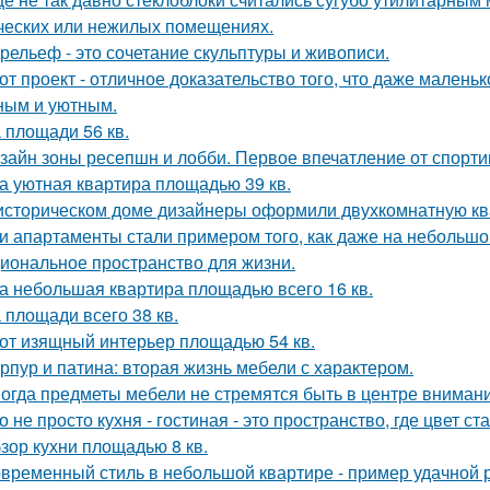
ческих или нежилых помещениях.
рельеф - это сочетание скульптуры и живописи.
от проект - отличное доказательство того, что даже мален
ным и уютным.
 площади 56 кв.
зайн зоны ресепшн и лобби. Первое впечатление от спорт
а уютная квартира площадью 39 кв.
историческом доме дизайнеры оформили двухкомнатную кв
и апартаменты стали примером того, как даже на небольшо
иональное пространство для жизни.
а небольшая квартира площадью всего 16 кв.
 площади всего 38 кв.
от изящный интерьер площадью 54 кв.
рпур и патина: вторая жизнь мебели с характером.
огда предметы мебели не стремятся быть в центре внимани
о не просто кухня - гостиная - это пространство, где цвет с
зор кухни площадью 8 кв.
временный стиль в небольшой квартире - пример удачной 