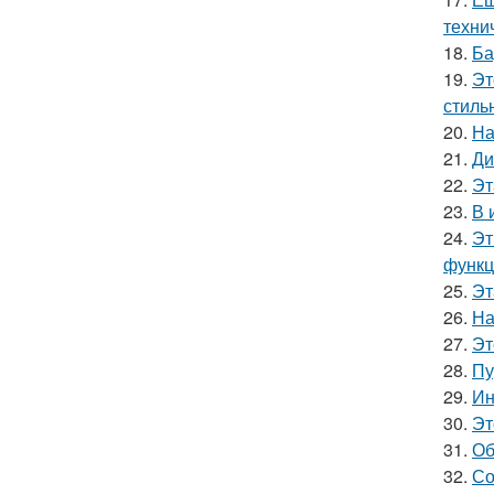
техни
18.
Ба
19.
Эт
стиль
20.
На
21.
Ди
22.
Эт
23.
В 
24.
Эт
функц
25.
Эт
26.
На
27.
Эт
28.
Пу
29.
Ин
30.
Эт
31.
Об
32.
Со