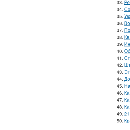
33.
Ре
34.
Со
35.
Ую
36.
Во
37.
По
38.
Кв
39.
Ин
40.
Об
41.
Ст
42.
Шт
43.
Эт
44.
До
45.
На
46.
Ка
47.
Ка
48.
Ка
49.
21
50.
Кр