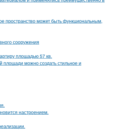
ькое пространство может быть функциональным,
ивного сооружения
артиру площадью 57 кв.
й площади можно создать стильное и
я.
тановится настроением.
реализации.