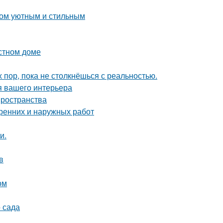
дом уютным и стильным
астном доме
х пор, пока не столкнёшься с реальностью.
я вашего интерьера
пространства
тренних и наружных работ
и.
в
ом
 сада