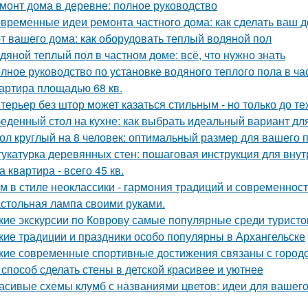
монт дома в деревне: полное руководство
временные идеи ремонта частного дома: как сделать ваш 
т вашего дома: как оборудовать теплый водяной пол
дяной теплый пол в частном доме: всё, что нужно знать
лное руководство по установке водяного теплого пола в ч
артира площадью 68 кв.
терьер без штор может казаться стильным - но только до те
еденный стол на кухне: как выбрать идеальный вариант дл
ол круглый на 8 человек: оптимальный размер для вашего 
укатурка деревянных стен: пошаговая инструкция для вну
а квартира - всего 45 кв.
м в стиле неоклассики - гармония традиций и современност
стольная лампа своими руками.
кие экскурсии по Коврову самые популярные среди туристо
кие традиции и праздники особо популярны в Архангельске
кие современные спортивные достижения связаны с город
 способ сделать стены в детской красивее и уютнее
асивые схемы клумб с названиями цветов: идеи для вашего