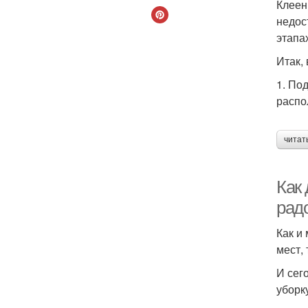
Клеен
недос
этапа
Итак,
1. По
распо
читат
Как 
рад
Как и
мест,
И сег
уборк