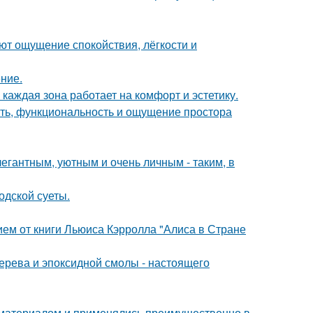
ют ощущение спокойствия, лёгкости и
ние.
каждая зона работает на комфорт и эстетику.
сть, функциональность и ощущение простора
егантным, уютным и очень личным - таким, в
одской суеты.
ем от книги Льюиса Кэрролла "Алиса в Стране
ерева и эпоксидной смолы - настоящего
м материалом и применялись преимущественно в