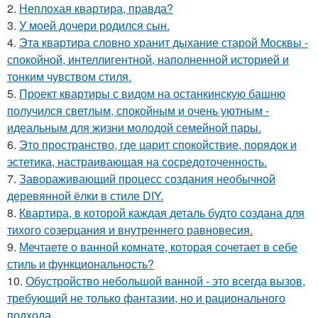
2.
Неплохая квартира, правда?
3.
У моей дочери родился сын.
4.
Эта квартира словно хранит дыхание старой Москвы -
спокойной, интеллигентной, наполненной историей и
тонким чувством стиля.
5.
Проект квартиры с видом на останкинскую башню
получился светлым, спокойным и очень уютным -
идеальным для жизни молодой семейной пары.
6.
Это пространство, где царит спокойствие, порядок и
эстетика, настраивающая на сосредоточенность.
7.
Завораживающий процесс создания необычной
деревянной ёлки в стиле DIY.
8.
Квартира, в которой каждая деталь будто создана для
тихого созерцания и внутреннего равновесия.
9.
Мечтаете о ванной комнате, которая сочетает в себе
стиль и функциональность?
10.
Обустройство небольшой ванной - это всегда вызов,
требующий не только фантазии, но и рационального
подхода.