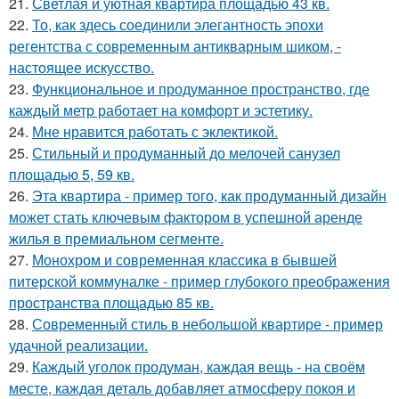
21.
Светлая и уютная квартира площадью 43 кв.
22.
То, как здесь соединили элегантность эпохи
регентства с современным антикварным шиком, -
настоящее искусство.
23.
Функциональное и продуманное пространство, где
каждый метр работает на комфорт и эстетику.
24.
Мне нравится работать с эклектикой.
25.
Стильный и продуманный до мелочей санузел
площадью 5, 59 кв.
26.
Эта квартира - пример того, как продуманный дизайн
может стать ключевым фактором в успешной аренде
жилья в премиальном сегменте.
27.
Монохром и современная классика в бывшей
питерской коммуналке - пример глубокого преображения
пространства площадью 85 кв.
28.
Современный стиль в небольшой квартире - пример
удачной реализации.
29.
Каждый уголок продуман, каждая вещь - на своём
месте, каждая деталь добавляет атмосферу покоя и