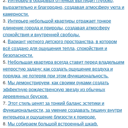
2.
Интерьер в бордовых оттенках выглядит глубоко,
выразительно и благородно, создавая атмосферу уюта и
камерности.
3.
Интерьер небольшой квартиры отражает тонкое
единение города и природы, создавая атмосферу
спокойствия и внутренней свободы.
4.
Вариант уютного детского пространства, в котором
всё создано для ощущения тепла, спокойствия и
безопасности.
5.
Небольшая квартира всегда ставит перед владельцем
непростую задачу: как создать ощущение воздуха и
порядка, не потеряв при этом функциональность.
6.
Мы демонстрируем, как своими руками создать
эффектную рождественскую звезду из обычных
деревянных брусков.
7.
Этот стиль ценят за тонкий баланс эстетики и
функциональности, за умение создавать тишину внутри
интерьера и ощущение близости к природе.
8.
Мы собираем большой встроенный шкаф.