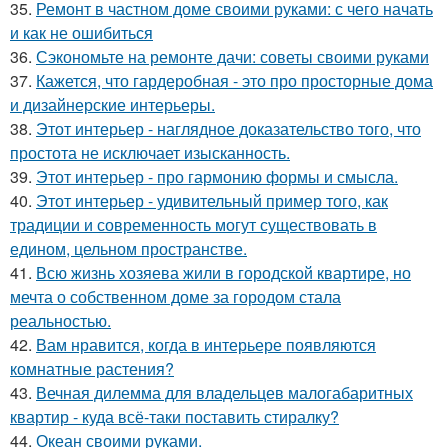
35.
Ремонт в частном доме своими руками: с чего начать
и как не ошибиться
36.
Сэкономьте на ремонте дачи: советы своими руками
37.
Кажется, что гардеробная - это про просторные дома
и дизайнерские интерьеры.
38.
Этот интерьер - наглядное доказательство того, что
простота не исключает изысканность.
39.
Этот интерьер - про гармонию формы и смысла.
40.
Этот интерьер - удивительный пример того, как
традиции и современность могут существовать в
едином, цельном пространстве.
41.
Всю жизнь хозяева жили в городской квартире, но
мечта о собственном доме за городом стала
реальностью.
42.
Вам нравится, когда в интерьере появляются
комнатные растения?
43.
Вечная дилемма для владельцев малогабаритных
квартир - куда всё-таки поставить стиралку?
44.
Океан своими руками.