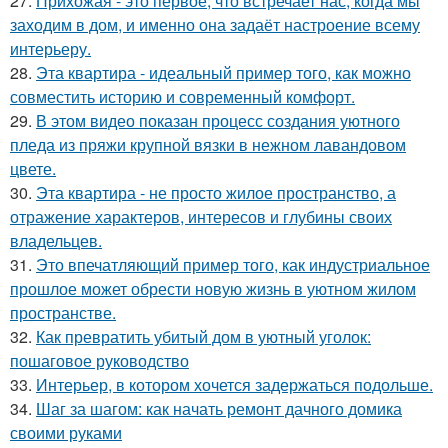
27.
Прихожая - это первое, что встречает нас, когда мы
заходим в дом, и именно она задаёт настроение всему
интерьеру.
28.
Эта квартира - идеальный пример того, как можно
совместить историю и современный комфорт.
29.
В этом видео показан процесс создания уютного
пледа из пряжи крупной вязки в нежном лавандовом
цвете.
30.
Эта квартира - не просто жилое пространство, а
отражение характеров, интересов и глубины своих
владельцев.
31.
Это впечатляющий пример того, как индустриальное
прошлое может обрести новую жизнь в уютном жилом
пространстве.
32.
Как превратить убитый дом в уютный уголок:
пошаговое руководство
33.
Интерьер, в котором хочется задержаться подольше.
34.
Шаг за шагом: как начать ремонт дачного домика
своими руками