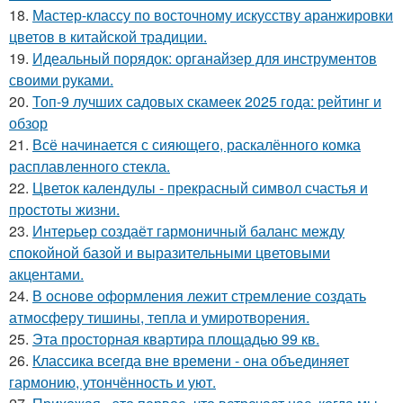
18.
Мастер-классу по восточному искусству аранжировки
цветов в китайской традиции.
19.
Идеальный порядок: органайзер для инструментов
своими руками.
20.
Топ-9 лучших садовых скамеек 2025 года: рейтинг и
обзор
21.
Всё начинается с сияющего, раскалённого комка
расплавленного стекла.
22.
Цветок календулы - прекрасный символ счастья и
простоты жизни.
23.
Интерьер создаёт гармоничный баланс между
спокойной базой и выразительными цветовыми
акцентами.
24.
В основе оформления лежит стремление создать
атмосферу тишины, тепла и умиротворения.
25.
Эта просторная квартира площадью 99 кв.
26.
Классика всегда вне времени - она объединяет
гармонию, утончённость и уют.