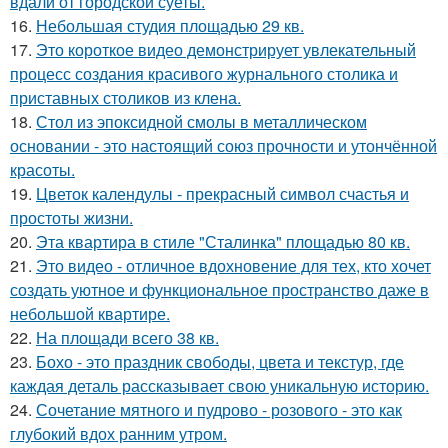
вдали от городской суеты.
16.
Небольшая студия площадью 29 кв.
17.
Это короткое видео демонстрирует увлекательный
процесс создания красивого журнального столика и
приставных столиков из клена.
18.
Стол из эпоксидной смолы в металлическом
основании - это настоящий союз прочности и утончённой
красоты.
19.
Цветок календулы - прекрасный символ счастья и
простоты жизни.
20.
Эта квартира в стиле "Сталинка" площадью 80 кв.
21.
Это видео - отличное вдохновение для тех, кто хочет
создать уютное и функциональное пространство даже в
небольшой квартире.
22.
На площади всего 38 кв.
23.
Бохо - это праздник свободы, цвета и текстур, где
каждая деталь рассказывает свою уникальную историю.
24.
Сочетание мятного и пудрово - розового - это как
глубокий вдох ранним утром.