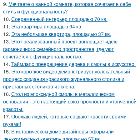
9.
Мечтаете о ванной комнате, которая сочетает в себе
стиль и функциональность?
10.
Современный интерьер площадью 70 кв.
11.
Эта квартира площадью 94 кв.
12.
Эта небольшая квартира, площадью 37 кв.
13.
Этот реализованный проект воплощает идею
гармоничного семейного пространства, где уют
сочетается с функциональностью.
14.
Таймлапс превращения дерева и смолы в искусство.
15.
Это короткое видео демонстрирует увлекательный
процесс создания красивого журнального столика и
приставных столиков из клена.
16.
Стол из эпоксидной смолы в металлическом
основании - это настоящий союз прочности и утончённой
красоты.
17.
Обожаю людей, которые создают красоту своими
руками!
18.
В историческом доме дизайнеры оформили
двухкомнатную квартиру площадью 57 кв.