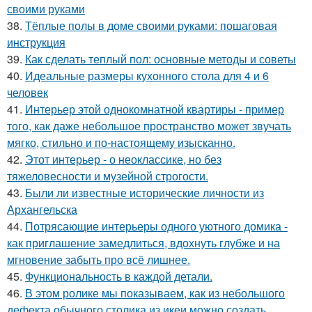
своими руками
38.
Тёплые полы в доме своими руками: пошаговая
инструкция
39.
Как сделать теплый пол: основные методы и советы
40.
Идеальные размеры кухонного стола для 4 и 6
человек
41.
Интерьер этой однокомнатной квартиры - пример
того, как даже небольшое пространство может звучать
мягко, стильно и по-настоящему изысканно.
42.
Этот интерьер - о неоклассике, но без
тяжеловесности и музейной строгости.
43.
Были ли известные исторические личности из
Архангельска
44.
Потрясающие интерьеры одного уютного домика -
как приглашение замедлиться, вдохнуть глубже и на
мгновение забыть про всё лишнее.
45.
Функциональность в каждой детали.
46.
В этом ролике мы показываем, как из небольшого
дефекта обычного столика из икеи можно создать