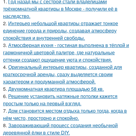
1.
Год назад мы с сестрой стали владелицами
трёхкомнатной квартиры в Москве - получили её в
наследство.
2.
Интерьер небольшой квартиры отражает тонкое
единение города и природы, создавая атмосферу
спокойствия и внутренней свободы.
3.
Атмосферная кухня - гостиная выполнена в тёплой и
гармоничной цветовой палитре, где натуральные
оттенки создают ощущение уюта и спокойствия.
4.
Оригинальный интерьер квартиры, созданной для
краткосрочной аренды, сразу выделяется своим
характером и продуманной атмосферой.
5.
Двухкомнатная квартира площадью 58 кв.
6.
Решение установить натяжные потолки кажется
простым только на первый взгляд.
7.
Дом становится местом отдыха только тогда, когда в
нём чисто, просторно и спокойно.
8.
Завораживающий процесс создания необычной
деревянной ёлки в стиле DIY.