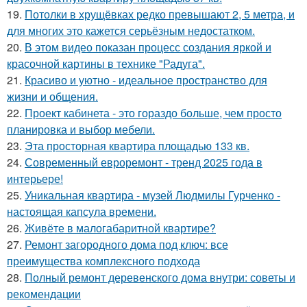
19.
Потолки в хрущёвках редко превышают 2, 5 метра, и
для многих это кажется серьёзным недостатком.
20.
В этом видео показан процесс создания яркой и
красочной картины в технике "Радуга".
21.
Красиво и уютно - идеальное пространство для
жизни и общения.
22.
Проект кабинета - это гораздо больше, чем просто
планировка и выбор мебели.
23.
Эта просторная квартира площадью 133 кв.
24.
Современный евроремонт - тренд 2025 года в
интерьере!
25.
Уникальная квартира - музей Людмилы Гурченко -
настоящая капсула времени.
26.
Живёте в малогабаритной квартире?
27.
Ремонт загородного дома под ключ: все
преимущества комплексного подхода
28.
Полный ремонт деревенского дома внутри: советы и
рекомендации