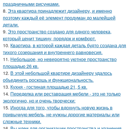
праздничными рисунками.
8.
Эта квартира принадлежит дизайнеру, и именно
поэтому каждый её элемент продуман до малейшей
детали.
9.
Это пространство создано для одного человека,
который ценит тишину, порядок и комфорт.
10.
Квартира, в которой каждая деталь будто создана для
тихого созерцания и внутреннего равновесия.
11.
Небольшое, но невероятно уютное пространство
площадью 26 кв.
12.
В этой небольшой квартире дизайнеру удалось
объединить роскошь и функциональность.
13.
Кухня - гостиная площадью 21, 5 кв.
14.
Переделка или реставрация мебели - это не только
экологично, но и очень творчески:
15.
Иногда для того, чтобы вдохнуть новую жизнь в
привычную мебель, не нужны дорогие материалы или
сложные техники.
16.
Вы идеи для организации пространства и хранения