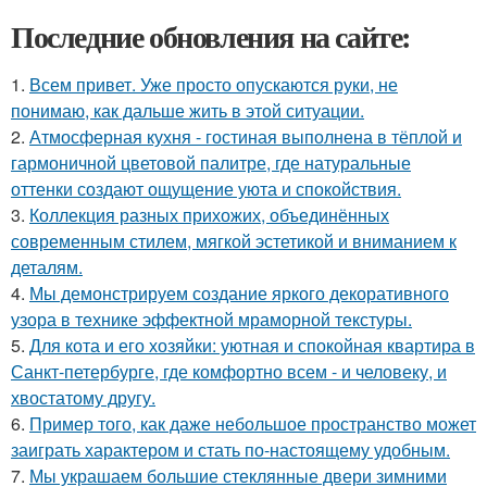
Последние обновления на сайте:
1.
Всем привет. Уже просто опускаются руки, не
понимаю, как дальше жить в этой ситуации.
2.
Атмосферная кухня - гостиная выполнена в тёплой и
гармоничной цветовой палитре, где натуральные
оттенки создают ощущение уюта и спокойствия.
3.
Коллекция разных прихожих, объединённых
современным стилем, мягкой эстетикой и вниманием к
деталям.
4.
Мы демонстрируем создание яркого декоративного
узора в технике эффектной мраморной текстуры.
5.
Для кота и его хозяйки: уютная и спокойная квартира в
Санкт-петербурге, где комфортно всем - и человеку, и
хвостатому другу.
6.
Пример того, как даже небольшое пространство может
заиграть характером и стать по-настоящему удобным.
7.
Мы украшаем большие стеклянные двери зимними