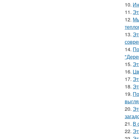
10.
Ин
11.
Эт
12.
Мы
тепло
13.
Эт
совре
14.
По
"Дере
15.
Эт
16.
Цв
17.
Эт
18.
Эт
19.
По
выгля
20.
Эт
загад
21.
В 
22.
Эт
23.
Эт