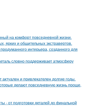
нный на комфорт повседневной жизни.
х, ярких и общительных экстравертов.
 продуманного интерьера, созданного для
 деталь словно поддерживает атмосферу
ет актуален и привлекателен долгие годы.
оторые делают повседневную жизнь проще,
ы - от подготовки деталей до финальной