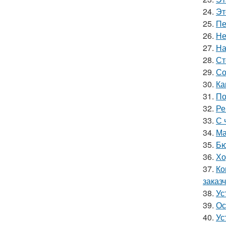
24.
Эт
25.
Пе
26.
Не
27.
На
28.
Ст
29.
Со
30.
Ка
31.
По
32.
Ре
33.
С 
34.
Ма
35.
Бю
36.
Хо
37.
Ко
заказч
38.
Ус
39.
Ос
40.
Ус