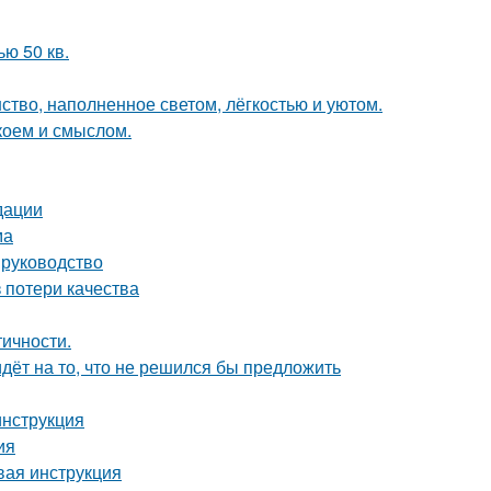
ю 50 кв.
ство, наполненное светом, лёгкостью и уютом.
коем и смыслом.
дации
ма
 руководство
 потери качества
тичности.
идёт на то, что не решился бы предложить
инструкция
ия
вая инструкция