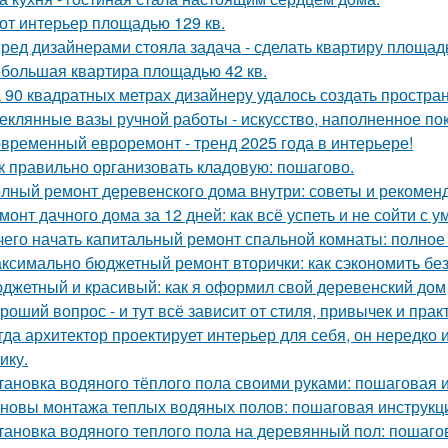
от интерьер площадью 129 кв.
ред дизайнерами стояла задача - сделать квартиру площадь
большая квартира площадью 42 кв.
 90 квадратных метрах дизайнеру удалось создать простран
еклянные вазы ручной работы - искусство, наполненное по
временный евроремонт - тренд 2025 года в интерьере!
к правильно организовать кладовую: пошагово.
лный ремонт деревенского дома внутри: советы и рекомен
монт дачного дома за 12 дней: как всё успеть и не сойти с у
чего начать капитальный ремонт спальной комнаты: полное
ксимально бюджетный ремонт вторички: как сэкономить без
джетный и красивый: как я оформил свой деревенский дом
роший вопрос - и тут всё зависит от стиля, привычек и прак
гда архитектор проектирует интерьер для себя, он нередко 
ику.
тановка водяного тёплого пола своими руками: пошаговая 
новы монтажа теплых водяных полов: пошаговая инструкц
тановка водяного теплого пола на деревянный пол: пошаго