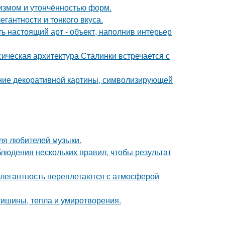
лизмом и утончённостью форм.
гантности и тонкого вкуса.
ь настоящий арт - объект, наполнив интерьер
сическая архитектура Сталинки встречается с
ние декоративной картины, символизирующей
ля любителей музыки.
блюдения нескольких правил, чтобы результат
легантность переплетаются с атмосферой
ишины, тепла и умиротворения.