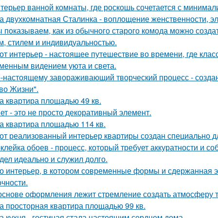
терьер ванной комнаты, где роскошь сочетается с минима
а двухкомнатная Сталинка - воплощение женственности, эле
 показываем, как из обычного старого комода можно создат
м, стилем и индивидуальностью.
от интерьер - настоящее путешествие во времени, где клас
менным видением уюта и света.
-настоящему завораживающий творческий процесс - созда
во Жизни".
а квартира площадью 49 кв.
ет - это не просто декоративный элемент.
а квартира площадью 114 кв.
от реализованный интерьер квартиры создан специально д
клейка обоев - процесс, который требует аккуратности и со
дел идеально и служил долго.
о интерьер, в котором современные формы и сдержанная э
очности.
основе оформления лежит стремление создать атмосферу т
а просторная квартира площадью 99 кв.
а кухня - гостиная стала настоящим сердцем дома.