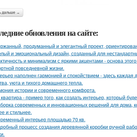
ь дальше →
ледние обновления на сайте:
ржанный, продуманный и элегантный проект, ориентирова
лый и эмоциональный дизайн, созданный для нестандартны
ктичность и минимализм с яркими акцентами - основа этого
ртной повседневной жизни.
ерьер наполнен гармонией и спокойствием - здесь каждая
тва, уюта и тихого домашнего тепла.
мония истории и современного комфорта.
 квартира - пример того, как создать интерьер, который буд
борка современных и инновационных решений для дома, к
ее и стильнее.
ременный интерьер площадью 70 кв.
робный процесс создания деревянной коробки ручной работ
и.