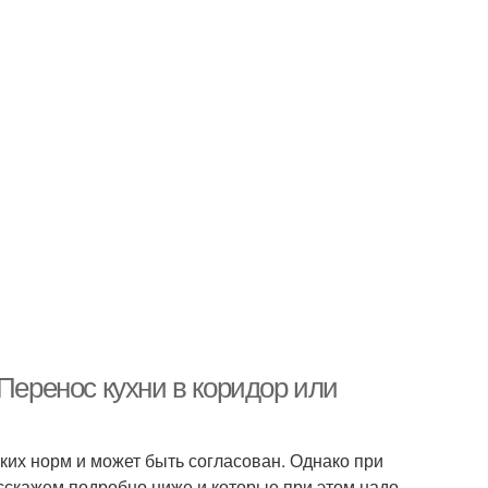
Перенос кухни в коридор или
аких норм и может быть согласован. Однако при
асскажем подробно ниже и которые при этом надо