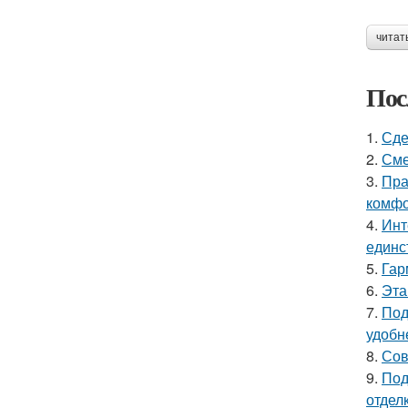
читат
Пос
1.
Сде
2.
Сме
3.
Пра
комфо
4.
Инт
единс
5.
Гар
6.
Эта
7.
Под
удобн
8.
Сов
9.
Под
отделк