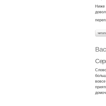
Ниже 
довол
переп
читат
Вас
Сер
Слово
больш
вовсе
прият
домоч