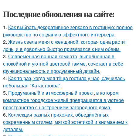
Последние обновления на сайте:
1.
Как выбрать декоративное зеркало в гостиную: полное
руководство по созданию эффектного интерьера
2.
Жизнь свела меня с женщиной, которая одна растит
дочь, и я довольно быстро привязался к ним обеим.
3.
Современная ванная комната, выполненная в
спокойной и уютной цветовой гамме, сочетает в себе
функциональность и продуманный дизайн.
4.
Как-то раз, когда моя тёща гостила у нас, случилась
небольшая "Катастрофа".
5.
Продуманный и атмосферный проект, в котором
компактное городское жильё превращается в уютное
пространство с настроением загородного дома.
6.
Коллекция разных прихожих, объединённых
современным стилем, мягкой эстетикой и вниманием к
деталям.