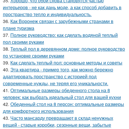
35.
Хорошо, что обои снова становятся частью
интерьеров - не как дань моде, а как способ добавить в
пространство тепло и индивидуальность.
36.
Как Воронеж связан с зарубежными странами в
плане туризма
37.
Полное руководство: как сделать водяной теплый
пол своими руками
38.
Теплый пол в деревянном доме: полное руководство
по установке своими руками
39.
Как сделать теплый пол: основные методы и советы
40.
Эта квартира - пример того, как можно бережно
адаптировать пространство с историей под
современные нужды, не теряя его уникальности.
41.
Оптимальные размеры обеденного стола на 8
человек: как выбрать идеальный стол для вашей кухни
42.
Обеденный стол на 8 персон: оптимальные размеры
для комфортного использования
43.
Часто мансарду превращают в склад ненужных
вещей - старые коробки, сезонные вещи, забытые