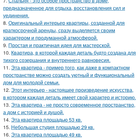
7.
Спальня - это особое пространство в доме,
предназначенное для отдыха, восстановления сил и
уединения.
8.
Оригинальный интерьер квартиры, созданной для
краткосрочной аренды, сразу выделяется своим
характером и продуманной атмосферой.
9.
Простая и практичная идея для мастерской.
10.
Квартира, в которой каждая деталь будто создана для
тихого созерцания и внутреннего равновесия.
11.
Эта квартира - пример того, как даже в компактном
пространстве можно создать уютный и функциональный
дом для молодой семьи.
12.
Этот интерьер - настоящее произведение искусства,
в котором каждая деталь имеет свой характер и историю.
13.
Эта квартира - не просто современное пространство,
а дом с историей и душой.
14.
Эта квартира площадью 53 кв.
15.
Небольшая студия площадью 29 кв.
16.
Эта квартира площадью 49 кв.