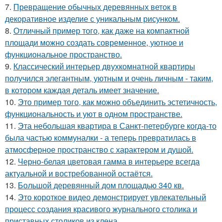
7.
Превращение обычных деревянных веток в
декоративное изделие с уникальным рисунком.
8.
Отличный пример того, как даже на компактной
площади можно создать современное, уютное и
функциональное пространство.
9.
Классический интерьер двухкомнатной квартиры
получился элегантным, уютным и очень личным - таким,
в котором каждая деталь имеет значение.
10.
Это пример того, как можно объединить эстетичность,
функциональность и уют в одном пространстве.
11.
Эта небольшая квартира в Санкт-петербурге когда-то
была частью коммуналки - а теперь превратилась в
атмосферное пространство с характером и душой.
12.
Черно-белая цветовая гамма в интерьере всегда
актуальной и востребованной остаётся.
13.
Большой деревянный дом площадью 340 кв.
14.
Это короткое видео демонстрирует увлекательный
процесс создания красивого журнального столика и
приставных столиков из клена.