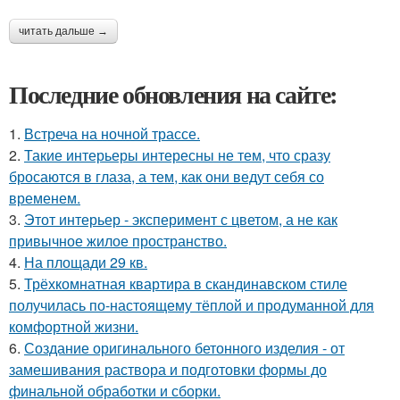
читать дальше →
Последние обновления на сайте:
1.
Встреча на ночной трассе.
2.
Такие интерьеры интересны не тем, что сразу
бросаются в глаза, а тем, как они ведут себя со
временем.
3.
Этот интерьер - эксперимент с цветом, а не как
привычное жилое пространство.
4.
На площади 29 кв.
5.
Трёхкомнатная квартира в скандинавском стиле
получилась по-настоящему тёплой и продуманной для
комфортной жизни.
6.
Создание оригинального бетонного изделия - от
замешивания раствора и подготовки формы до
финальной обработки и сборки.