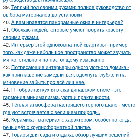
39.
Теплый пол своими руками: полное руководство от
выбора материалов до установки
40.
А вам нравятся панорамные окна в интерьере?
41.
Обожаю людей, которые умеют творить красоту
своими руками.
42.
Интерьер этой однокомнатной квартиры - пример
того, как даже небольшое пространство может звучать
мягко, стильно и по-настоящему изысканно.
43.
Потрясающие интерьеры одного уютного домика -
как приглашение замедлиться, вдохнуть глубже и на
мгновение забыть про всё лишнее.
44.
П - образная кухня в скандинавском стиле - это
гармония минимализма, уюта и практичности.
45.
Тёплая атмосфера настоящего горного шале - место,
где уют встречается с величием природы.
46.
Керамика - материал с характером, особенно когда
речь идёт о крупноформатной плитке.
47.
Товары для сада и отдыха: обзор лучших решений