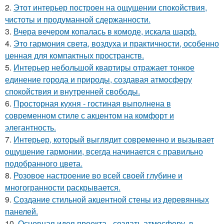
2.
Этот интерьер построен на ощущении спокойствия,
чистоты и продуманной сдержанности.
3.
Вчера вечером копалась в комоде, искала шарф.
4.
Это гармония света, воздуха и практичности, особенно
ценная для компактных пространств.
5.
Интерьер небольшой квартиры отражает тонкое
единение города и природы, создавая атмосферу
спокойствия и внутренней свободы.
6.
Просторная кухня - гостиная выполнена в
современном стиле с акцентом на комфорт и
элегантность.
7.
Интерьер, который выглядит современно и вызывает
ощущение гармонии, всегда начинается с правильно
подобранного цвета.
8.
Розовое настроение во всей своей глубине и
многогранности раскрывается.
9.
Создание стильной акцентной стены из деревянных
панелей.
10.
Основная идея проекта - создать атмосферу, в