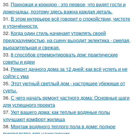
30.
Прихожая и коридор - это первое, что видят гости и
домочадцы, поэтому здесь важна каждая деталь.
31.
В этом интерьере всё говорит о спокойствии, чистоте
и утончённости.
32.
Когда один стиль начинает утомлять своей
предсказуемостью, на сцену выходит эклектика - смелая,
выразительная и свежая.
33.
8 способов отремонтировать дом: практические
советы и идеи
34.
Ремонт дачного дома за 12 дней: как всё успеть и не
сойти с ума
35.
Этот уютный светлый дом - настоящее убежище от
суеты.
36.
С чего начать ремонт частного дома: Основные шаги
для успешного проекта
37.
Уют вашего дома: как теплые водяные полы
улучшают комфорт жилища
38.
Монтаж водяного теплого пола в доме: полное
руководство для начинающих