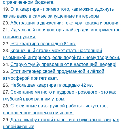
ограниченном бюджете.
19.
Эта квартира - пример того, как можно вдохнуть
жизнь даже в самые запущенные интерьеры.
20.
Абстракция в движении: текстура, краска и эмоция.
21.
Идеальный порядок: органайзер для инструментов
своими руками.
22.
Эта квартира площадью 81 кв.
23.
Крошечный столик может стать настоящей
изюминкой интерьера, если подойти к нему творчески.
24.
Старую тумбу превращают в настоящий шедевр!
25.
Этот интерьер своей продуманной и лёгкой
атмосферой притягивает.
26.
Небольшая квартира площадью 42 кв.
27.
Сочетание мятного и пудрово - розового - это как
глубокий вдох ранним утром.
28.
Стеклянные вазы ручной работы - искусство,
наполненное покоем и смыслом.
29.
Дала шкафу второй шанс - и он буквально заиграл
новой жизнью!