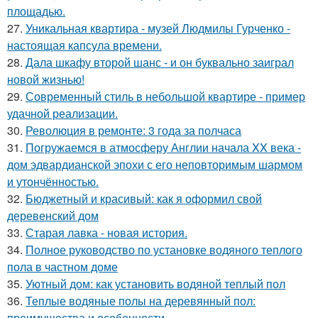
площадью.
27.
Уникальная квартира - музей Людмилы Гурченко -
настоящая капсула времени.
28.
Дала шкафу второй шанс - и он буквально заиграл
новой жизнью!
29.
Современный стиль в небольшой квартире - пример
удачной реализации.
30.
Революция в ремонте: 3 года за полчаса
31.
Погружаемся в атмосферу Англии начала XX века -
дом эдвардианской эпохи с его неповторимым шармом
и утончённостью.
32.
Бюджетный и красивый: как я оформил свой
деревенский дом
33.
Старая лавка - новая история.
34.
Полное руководство по установке водяного теплого
пола в частном доме
35.
Уютный дом: как установить водяной теплый пол
36.
Теплые водяные полы на деревянный пол:
преимущества и особенности