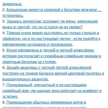
декретные.
2.
Брошенная невеста сиделкой к богатому мужчине …
устроилась.
3.
Задаюсь вопросом: осознают ли жёны, вернувшие
мужа от другой, что он остался не из любви?
4.
Тёмная кухня может выглядеть не только стильно и
эффектно, но и по-настоящему уютно - если подойти к
оформлению осознанно и продуманно.
5.
Кухня оформлена в тёплой и уютной атмосфере,
которая располагает к спокойным семейным ужинам и
приятным беседам за столом.
6.
Дизайн квартиры с уютной тёплой атмосферой
построен на тонком балансе мягкой цветовой палитры и
выразительных акцентов.
7.
Продуманный, элегантный и по-настоящему
семейный дом, где каждая зона работает на комфорт и
эстетику.
8.
Превращение обычных деревянных веток в
декоративное изделие с уникальным рисунком.