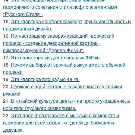
гармоничного сочетания стиля лофт с элементами
"Русского Стиля".
15.
Эта квартира сочетает комфорт, функциональность и
продуманный дизайн.
16.
По-настоящему завораживающий творческий
процесс - создание декоративной картины,
символизирующей "Дерево Жизни".
17.
Этот просторный дом площадью 350 кв.
18.
Почему выбирают срочный выкуп вместо обычной
продажи
19.
Эта квартира площадью 48 кв.
20.
Обожаю людей, которые создают красоту своими
руками!
21.
В китайской культуре цветы - не просто украшение, а
носители глубокого символизма.
22.
Этот проект создавался с мыслью о комфорте и
гармонии для всей семьи - от детей до бабушек и
дедушек.