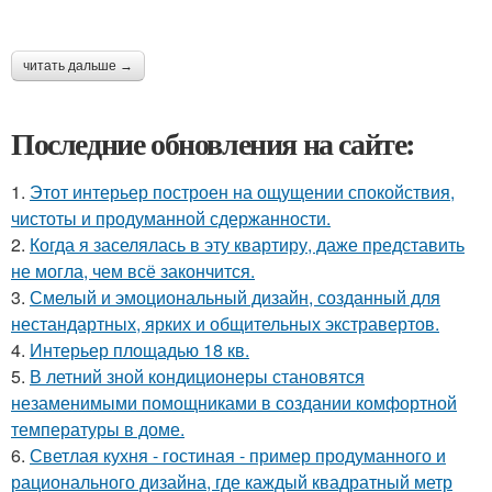
читать дальше →
Последние обновления на сайте:
1.
Этот интерьер построен на ощущении спокойствия,
чистоты и продуманной сдержанности.
2.
Когда я заселялась в эту квартиру, даже представить
не могла, чем всё закончится.
3.
Смелый и эмоциональный дизайн, созданный для
нестандартных, ярких и общительных экстравертов.
4.
Интерьер площадью 18 кв.
5.
В летний зной кондиционеры становятся
незаменимыми помощниками в создании комфортной
температуры в доме.
6.
Светлая кухня - гостиная - пример продуманного и
рационального дизайна, где каждый квадратный метр