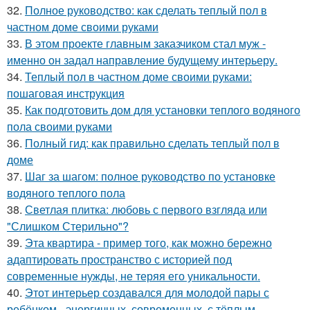
32.
Полное руководство: как сделать теплый пол в
частном доме своими руками
33.
В этом проекте главным заказчиком стал муж -
именно он задал направление будущему интерьеру.
34.
Теплый пол в частном доме своими руками:
пошаговая инструкция
35.
Как подготовить дом для установки теплого водяного
пола своими руками
36.
Полный гид: как правильно сделать теплый пол в
доме
37.
Шаг за шагом: полное руководство по установке
водяного теплого пола
38.
Светлая плитка: любовь с первого взгляда или
"Слишком Стерильно"?
39.
Эта квартира - пример того, как можно бережно
адаптировать пространство с историей под
современные нужды, не теряя его уникальности.
40.
Этот интерьер создавался для молодой пары с
ребёнком - энергичных, современных, с тёплым