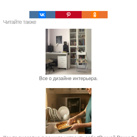
Читайте также
Bce o дизaйнe интepьepa.