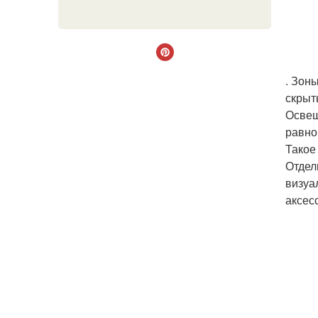
. Зон
скрыт
Освещ
равно
Такое
Отдел
визуа
аксес