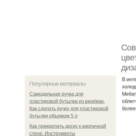
Сов
цве
диз
В инт
Популярные материалы
холод
Мебел
Самодельная ручка для
облег
пластиковой бутылки из верёвки.
более
Как сделать ручку для пластиковой
бутылки объемом 5 л
Как прикрепить доску к кирпичной
стене. Инструменты