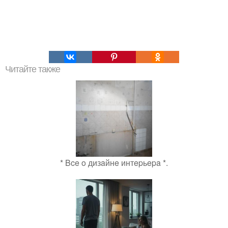
Читайте также
* Bce o дизaйнe интepьepa *.