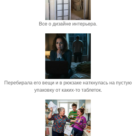
Bce o дизaйнe интepьepa.
Перебирала его вещи и в рюкзаке наткнулась на пустую
упаковку от каких-то таблеток.