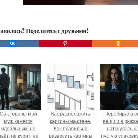
авилось? Поделитесь с друзьями!
Со стороны мой
Как расположить
Перебирала е
муж кажется
картины на стене.
вещи и в рюкза
идеальным: не
Как правильно
наткнулась н
пьёт, не курит, не
развесить картины
пустую упаковку