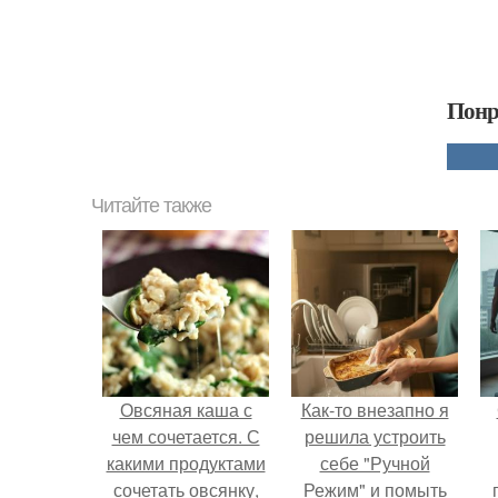
Понр
Читайте также
Овсяная каша с
Как-то внезапно я
чем сочетается. С
решила устроить
какими продуктами
себе "Ручной
сочетать овсянку,
Режим" и помыть