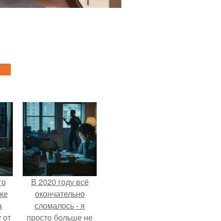
го
В 2020 году всё
ке
окончательно
а
сломалось - я
 от
просто больше не