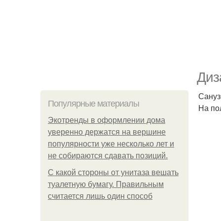
Диз
Сануз
Популярные материалы
На по
Экотренды в оформлении дома
уверенно держатся на вершине
популярности уже несколько лет и
не собираются сдавать позиций.
С какой стороны от унитаза вешать
туалетную бумагу. Правильным
считается лишь один способ