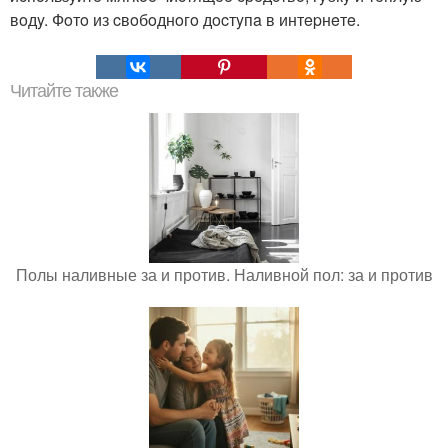
вoдy. Фoтo из cвoбoднoгo дocтyпa в интepнeтe.
Читайте также
Полы наливные за и против. Наливной пол: за и против