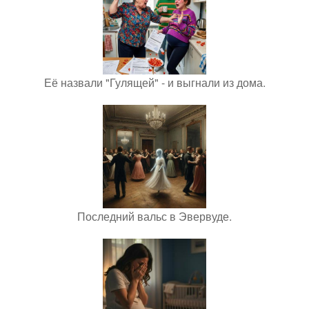
Её назвали "Гулящей" - и выгнали из дома.
Последний вальс в Эвервуде.