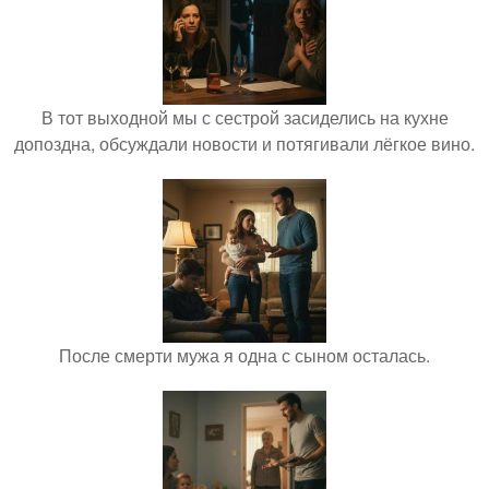
В тот выходной мы с сестрой засиделись на кухне
допоздна, обсуждали новости и потягивали лёгкое вино.
После смерти мужа я одна с сыном осталась.