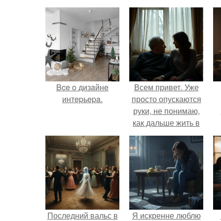
Bce o дизaйнe
Всем привет. Уже
интepьepa.
просто опускаются
руки, не понимаю,
как дальше жить в
этой ситуации.
Последний вальс в
Я искренне люблю