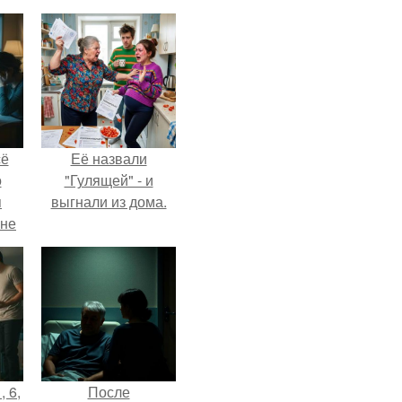
сё
Её назвали
о
"Гулящей" - и
я
выгнали из дома.
 не
а.
, 6,
После