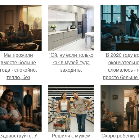
Мы прожили
"Ой, ну если только
В 2020 году в
вместе больше
как в музей туда
окончательн
года - спокойно,
заходить.
сломалось - 
тепло, без
просто больше
конфликтов.
тянула всё одн
Здравствуйте. У
Решили с мужем
Скоро ребёнку 1