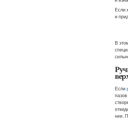
Если 
и при
В это
специ
сильн
Руч
вер
Если
пазов
створ
откид
нее. 