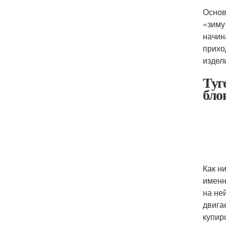
Основ
«зиму
начин
прихо
издел
Туг
бло
Как н
именн
на не
двига
купир