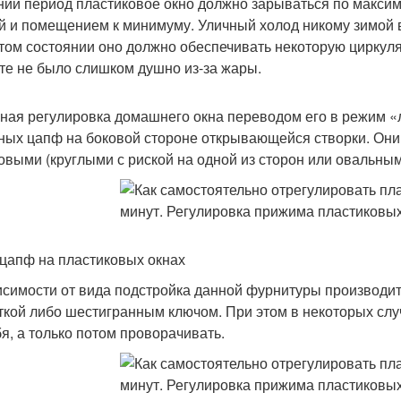
ний период пластиковое окно должно зарываться по максим
й и помещением к минимуму. Уличный холод никому зимой в
том состоянии оно должно обеспечивать некоторую циркуля
те не было слишком душно из-за жары.
ная регулировка домашнего окна переводом его в режим «
ных цапф на боковой стороне открывающейся створки. О
овыми (круглыми с риской на одной из сторон или овальным
цапф на пластиковых окнах
исимости от вида подстройка данной фурнитуры производит
ткой либо шестигранным ключом. При этом в некоторых слу
бя, а только потом проворачивать.