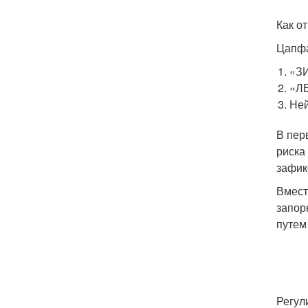
Как о
Цапфа
«ЗИ
«ЛЕ
Ней
В пер
риска
зафик
Вмест
запор
путем
Регул