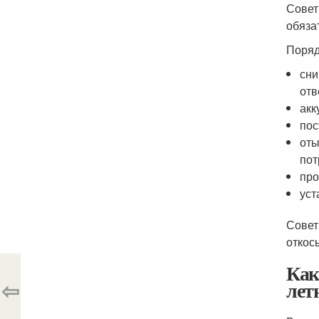
Совет
обяза
Поряд
сни
отв
акк
пос
оты
пот
про
уст
Совет
откос
Как
⇦
лет