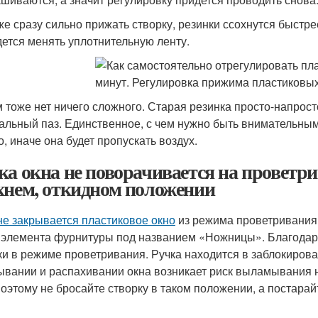
же сразу сильно прижать створку, резинки ссохнутся быстре
дется менять уплотнительную ленту.
м тоже нет ничего сложного. Старая резинка просто-напрост
альный паз. Единственное, с чем нужно быть внимательным, 
о, иначе она будет пропускать воздух.
ка окна не поворачивается на проветри
хнем, откидном положении
не закрывается пластиковое окно
из режима проветривания,
 элемента фурнитуры под названием «Ножницы». Благодар
ки в режиме проветривания. Ручка находится в заблокиро
ывании и распахивании окна возникает риск выламывания ни
Поэтому не бросайте створку в таком положении, а постарай