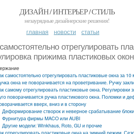
ДИЗАЙН / ИНТЕРЬЕР / СТИЛЬ
незаурядные дизайнерские решения!
главная
новости
статьи
 самостоятельно отрегулировать пла
улировка прижима пластиковых окон
ержание
ак самостоятельно отрегулировать пластиковые окна за 10
учка окна не поворачивается на проветривание. Ручку зак
ак самому отрегулировать пластиковые окна. Регулировки 
уго поворачивается ручка пластикового окна. Поломки и де
оворачивается вверх, вниз и в сторону
Деформирование створок и неверное срабатывание блок
Фурнитура фирмы MACO или AUBI
Другие модели: Winkhaus, Roto, GU и прочие
ак отрегулировать пластиковые окна на зимний режим. Се