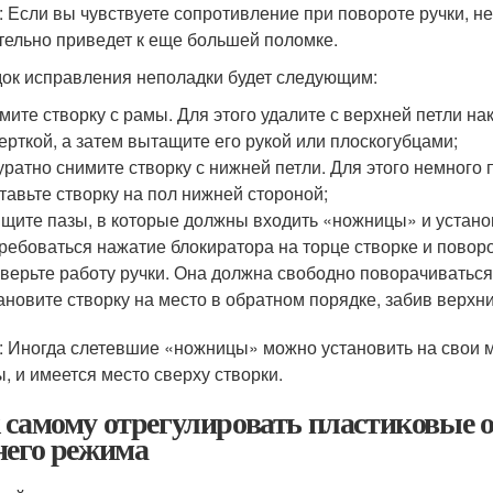
: Если вы чувствуете сопротивление при повороте ручки, н
тельно приведет к еще большей поломке.
ок исправления неполадки будет следующим:
мите створку с рамы. Для этого удалите с верхней петли на
ерткой, а затем вытащите его рукой или плоскогубцами;
уратно снимите створку с нижней петли. Для этого немного
тавьте створку на пол нижней стороной;
щите пазы, в которые должны входить «ножницы» и установи
ребоваться нажатие блокиратора на торце створке и поворо
верьте работу ручки. Она должна свободно поворачиваться
ановите створку на место в обратном порядке, забив верхн
: Иногда слетевшие «ножницы» можно установить на свои м
ы, и имеется место сверху створки.
 самому отрегулировать пластиковые о
него режима