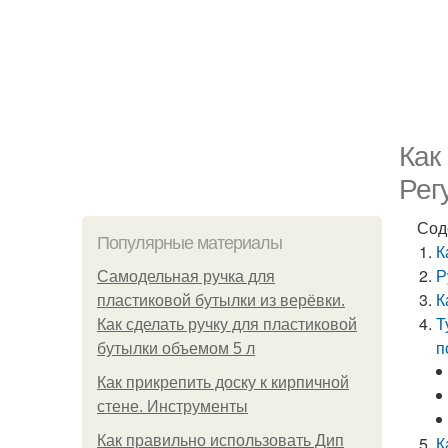
Как
Рег
Сод
Популярные материалы
К
Р
Самодельная ручка для
К
пластиковой бутылки из верёвки.
Т
Как сделать ручку для пластиковой
п
бутылки объемом 5 л
Как прикрепить доску к кирпичной
стене. Инструменты
Как правильно использовать Дип
К