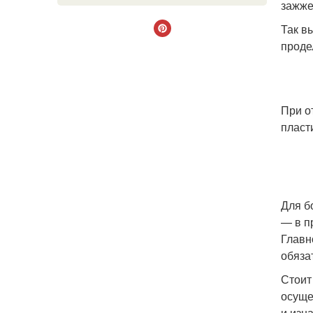
зажже
Так в
проде
При о
пласт
Для б
— в п
Главн
обяза
Стоит
осуще
и изн