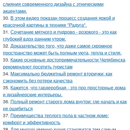
слияния современного дизайна с этническими
акцентами.
30.
В этом видео показан процесс создания яркой и
красочной картины в технике "Радуга".
31.
Сочетание мятного и пудрово - розового - это как
глубокий вдох ранним утром.
32.
Доказательство того, что даже самое скромное
пространство может быть полным уюта, тепла и стиля.
33.
Какие основные достопримечательности Челябинска
рекомендуют посетить туристам
34.
Максимально бюджетный ремонт вторички: как
сэкономить без потери качества
35.
Кажется, что гардеробная - это про просторные дома
и дизайнерские интерьеры.
36.
Полный ремонт старого дома внутри: где начать и как
не ошибиться
37.
Преимущества теплого пола в частном доме:
комфорт и эффективность
38.
Для многих именно кухня становится тем самым