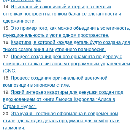
14.
Изысканный лаконичный интерьер в светлых
оттенках построен на тонком балансе элегантности и
сдержанности.
15.
Это пример того, как можно объединить эстетичность,
функциональность и уют в одном пространстве.
16.
Квартира, в которой каждая деталь будто создана для
тихого созерцания и внутреннего равновесия.
17.
Процесс создания резного орнамента по дереву с
помощью станка с числовым программным управлением
(CNC.
18.
Процесс создания оригинальной цветочной
композиции в японском стиле.
19.
Яркий интерьер квартиры для девушки создан под
вдохновением от книги Льюиса Кэрролла "Алиса в
Стране Чудес".
20.
Эта кухня - гостиная оформлена в современном
стиле, где каждая деталь продумана для комфорта и
гармонии.