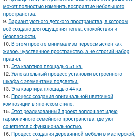
может полностью изменить восприятие небольшого
пространства.
9.
Вариант уютного детского пространства, в котором
всё создано для ощущения тепла, спокойствия и
безопасности.
10.
В этом проекте минимализм переосмыслен как
живое, чувственное пространство, а не строгий набор
правил.
11.
Эта квартира площадью 51 кв.
12.
Увлекательный процесс установки встроенного
шкафа с элементами подсветки.
13.
Эта квартира площадью 44 кв.
14.
Процесс создания оригинальной цветочной
композиции в японском стиле.
15.
Этот реализованный проект воплощает идею
гармоничного семейного пространства, где уют
сочетается с функциональностью.
16.
Процесс создания деревянной мебели в мастерской,