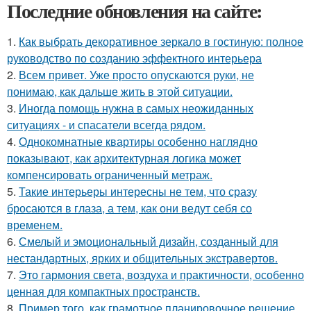
Последние обновления на сайте:
1.
Как выбрать декоративное зеркало в гостиную: полное
руководство по созданию эффектного интерьера
2.
Всем привет. Уже просто опускаются руки, не
понимаю, как дальше жить в этой ситуации.
3.
Иногда помощь нужна в самых неожиданных
ситуациях - и спасатели всегда рядом.
4.
Однокомнатные квартиры особенно наглядно
показывают, как архитектурная логика может
компенсировать ограниченный метраж.
5.
Такие интерьеры интересны не тем, что сразу
бросаются в глаза, а тем, как они ведут себя со
временем.
6.
Смелый и эмоциональный дизайн, созданный для
нестандартных, ярких и общительных экстравертов.
7.
Это гармония света, воздуха и практичности, особенно
ценная для компактных пространств.
8.
Пример того, как грамотное планировочное решение