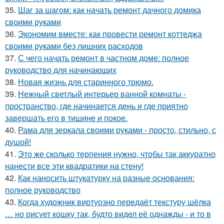
35.
Шаг за шагом: как начать ремонт дачного домика
своими руками
36.
Экономим вместе: как провести ремонт коттеджа
своими руками без лишних расходов
37.
С чего начать ремонт в частном доме: полное
руководство для начинающих
38.
Новая жизнь для старинного трюмо.
39.
Нежный светлый интерьер ванной комнаты -
пространство, где начинается день и где приятно
завершать его в тишине и покое.
40.
Рама для зеркала своими руками - просто, стильно, с
душой!
41.
Это же сколько терпения нужно, чтобы так аккуратно
нанести все эти квадратики на стену!
42.
Как наносить штукатурку на разные основания:
полное руководство
43.
Когда художник виртуозно передаёт текстуру шёлка
… но рисует кошку так, будто видел её однажды - и то в