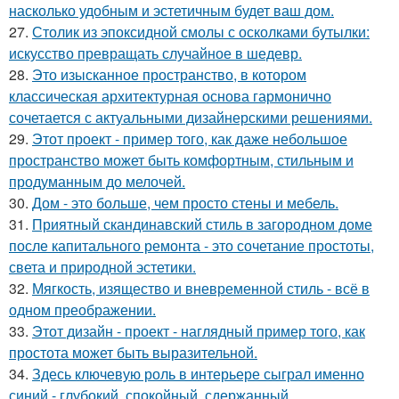
насколько удобным и эстетичным будет ваш дом.
27.
Столик из эпоксидной смолы с осколками бутылки:
искусство превращать случайное в шедевр.
28.
Это изысканное пространство, в котором
классическая архитектурная основа гармонично
сочетается с актуальными дизайнерскими решениями.
29.
Этот проект - пример того, как даже небольшое
пространство может быть комфортным, стильным и
продуманным до мелочей.
30.
Дом - это больше, чем просто стены и мебель.
31.
Приятный скандинавский стиль в загородном доме
после капитального ремонта - это сочетание простоты,
света и природной эстетики.
32.
Мягкость, изящество и вневременной стиль - всё в
одном преображении.
33.
Этот дизайн - проект - наглядный пример того, как
простота может быть выразительной.
34.
Здесь ключевую роль в интерьере сыграл именно
синий - глубокий, спокойный, сдержанный.