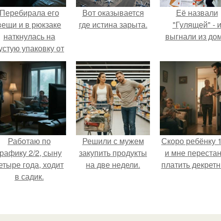
Перебирала его
Вот оказывается
Её назвали
вещи и в рюкзаке
где истина зарыта.
"Гулящей" - 
наткнулась на
выгнали из дом
устую упаковку от
аких-то таблеток.
Работаю по
Решили с мужем
Скоро ребёнку 1
графику 2/2, сыну
закупить продукты
и мне перестан
етыре года, ходит
на две недели.
платить декретн
в садик.