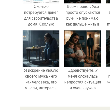
Сколько
Всем привет. Уже
потребуется денег
просто опускаются
для строительства
руки, не понимаю,
дома. Сколько
как дальше жить в
п
нужно денег, чтобы
этой ситуации.
к
построить дом?
Я искренне люблю
Здравствуйте. У
своего мужа - его
меня сложилась
как человека, его
непростая ситуация
ч
мысли, интересы.
и очень нужна
помощь со
стороны.