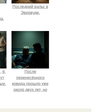
Последний вальс в
и
Эвервуде.
а.
, 6,
После
ут
перенесённого
ые.
ковида прошло уже
около двух лет, но
тот период до сих
пор вспоминается
очень чётко.