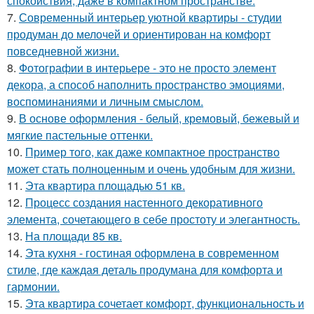
спокойствия, даже в компактном пространстве.
7.
Современный интерьер уютной квартиры - студии
продуман до мелочей и ориентирован на комфорт
повседневной жизни.
8.
Фотографии в интерьере - это не просто элемент
декора, а способ наполнить пространство эмоциями,
воспоминаниями и личным смыслом.
9.
В основе оформления - белый, кремовый, бежевый и
мягкие пастельные оттенки.
10.
Пример того, как даже компактное пространство
может стать полноценным и очень удобным для жизни.
11.
Эта квартира площадью 51 кв.
12.
Процесс создания настенного декоративного
элемента, сочетающего в себе простоту и элегантность.
13.
На площади 85 кв.
14.
Эта кухня - гостиная оформлена в современном
стиле, где каждая деталь продумана для комфорта и
гармонии.
15.
Эта квартира сочетает комфорт, функциональность и