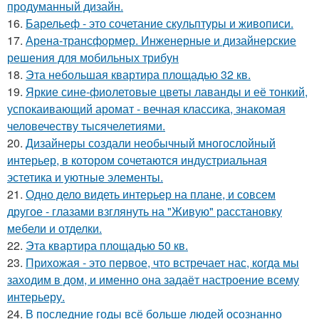
продуманный дизайн.
16.
Барельеф - это сочетание скульптуры и живописи.
17.
Арена-трансформер. Инженерные и дизайнерские
решения для мобильных трибун
18.
Эта небольшая квартира площадью 32 кв.
19.
Яркие сине-фиолетовые цветы лаванды и её тонкий,
успокаивающий аромат - вечная классика, знакомая
человечеству тысячелетиями.
20.
Дизайнеры создали необычный многослойный
интерьер, в котором сочетаются индустриальная
эстетика и уютные элементы.
21.
Одно дело видеть интерьер на плане, и совсем
другое - глазами взглянуть на "Живую" расстановку
мебели и отделки.
22.
Эта квартира площадью 50 кв.
23.
Прихожая - это первое, что встречает нас, когда мы
заходим в дом, и именно она задаёт настроение всему
интерьеру.
24.
В последние годы всё больше людей осознанно