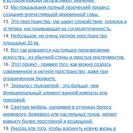
12.
Мы показываем полный творческий процесс
создания впечатляющей деревянной совы.
13.
Это пространство, где царит спокойствие, порядок и
эстетика, настраивающая на сосредоточенность.
14.
Небольшое, но очень уютное пространство
площадью 33 кв.
15.
Вот так рождается настоящее произведение
искусства - из обычной стены и простых инструментов.
16.
Этот проект - пример того, как можно создать
современное и уютное пространство, даже при
ограниченном бюджете.
17.
Зеркала с подсветкой - это больше, чем
функциональный элемент ванной комнаты или
прихожей.
18.
Светлая мебель, например в оттенках белого,
кремового, бежевого или пастельных тонов, делает
комнату более просторной и воздушной.
19.
Иногда для того, чтобы вдохнуть новую жизнь в