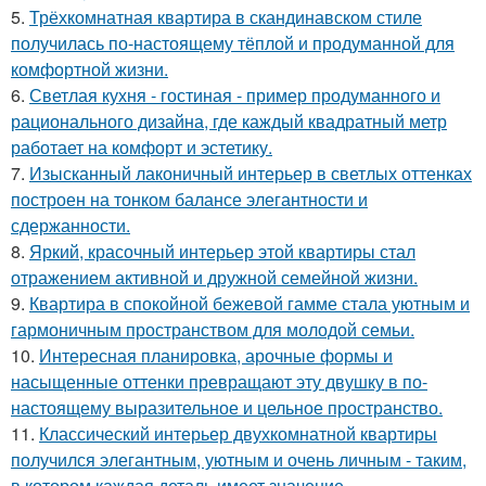
5.
Трёхкомнатная квартира в скандинавском стиле
получилась по-настоящему тёплой и продуманной для
комфортной жизни.
6.
Светлая кухня - гостиная - пример продуманного и
рационального дизайна, где каждый квадратный метр
работает на комфорт и эстетику.
7.
Изысканный лаконичный интерьер в светлых оттенках
построен на тонком балансе элегантности и
сдержанности.
8.
Яркий, красочный интерьер этой квартиры стал
отражением активной и дружной семейной жизни.
9.
Квартира в спокойной бежевой гамме стала уютным и
гармоничным пространством для молодой семьи.
10.
Интересная планировка, арочные формы и
насыщенные оттенки превращают эту двушку в по-
настоящему выразительное и цельное пространство.
11.
Классический интерьер двухкомнатной квартиры
получился элегантным, уютным и очень личным - таким,
в котором каждая деталь имеет значение.