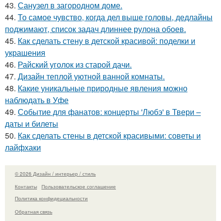
43.
Санузел в загородном доме.
44.
То самое чувство, когда дел выше головы, дедлайны
поджимают, список задач длиннее рулона обоев.
45.
Как сделать стену в детской красивой: поделки и
украшения
46.
Райский уголок из старой дачи.
47.
Дизайн теплой уютной ванной комнаты.
48.
Какие уникальные природные явления можно
наблюдать в Уфе
49.
Событие для фанатов: концерты 'Любэ' в Твери –
даты и билеты
50.
Как сделать стены в детской красивыми: советы и
лайфхаки
© 2026 Дизайн / интерьер / стиль
Контакты
Пользовательское соглашение
Политика конфидециальности
Обратная связь