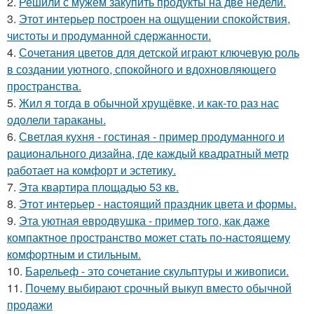
2.
Решили с мужем закупить продукты на две недели.
3.
Этот интерьер построен на ощущении спокойствия,
чистоты и продуманной сдержанности.
4.
Сочетания цветов для детской играют ключевую роль
в создании уютного, спокойного и вдохновляющего
пространства.
5.
Жил я тогда в обычной хрущёвке, и как-то раз нас
одолели тараканы.
6.
Светлая кухня - гостиная - пример продуманного и
рационального дизайна, где каждый квадратный метр
работает на комфорт и эстетику.
7.
Эта квартира площадью 53 кв.
8.
Этот интерьер - настоящий праздник цвета и формы.
9.
Эта уютная евродвушка - пример того, как даже
компактное пространство может стать по-настоящему
комфортным и стильным.
10.
Барельеф - это сочетание скульптуры и живописи.
11.
Почему выбирают срочный выкуп вместо обычной
продажи