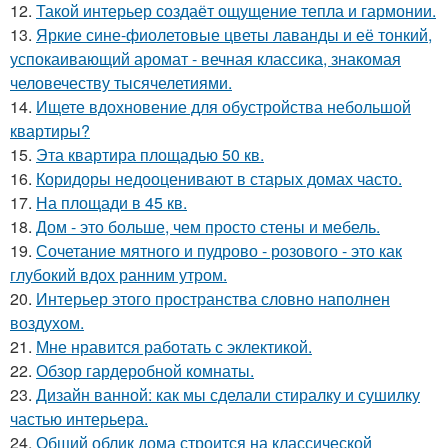
12.
Такой интерьер создаёт ощущение тепла и гармонии.
13.
Яркие сине-фиолетовые цветы лаванды и её тонкий,
успокаивающий аромат - вечная классика, знакомая
человечеству тысячелетиями.
14.
Ищете вдохновение для обустройства небольшой
квартиры?
15.
Эта квартира площадью 50 кв.
16.
Коридоры недооценивают в старых домах часто.
17.
На площади в 45 кв.
18.
Дом - это больше, чем просто стены и мебель.
19.
Сочетание мятного и пудрово - розового - это как
глубокий вдох ранним утром.
20.
Интерьер этого пространства словно наполнен
воздухом.
21.
Мне нравится работать с эклектикой.
22.
Обзор гардеробной комнаты.
23.
Дизайн ванной: как мы сделали стиралку и сушилку
частью интерьера.
24.
Общий облик дома строится на классической