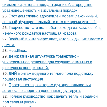
симметрии, которая придаёт зданию благородство,
уравновешенность и визуальный порядок.
25.
Этот дом словно вдохновлён морем: лаконичный,
светлый, функциональный - и в то же время уютный.
26.
Творчество - это волшебство, когда из, казалось бы,
ненужного рождается настоящая красота.
27.
Зелёный в интерьере: цвет, который дышит вместе с
домом.
28.
Headlines:
29.
Декоративная штукатурка травертино -
универсальное решение для создания стильных и
фактурных поверхностей.
30.
ДИЙ монтаж водяного теплого пола под стяжку:
пошаговая инструкция
31.
Пространство, в котором функциональность и
эстетика не спорят, а дополняют друг друга.
32.
Полное руководство: как сделать теплый водяной
пол своими руками