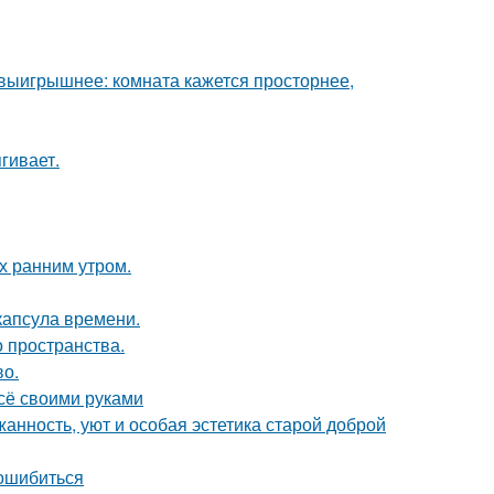
 выигрышнее: комната кажется просторнее,
гивает.
ох ранним утром.
капсула времени.
о пространства.
во.
всё своими руками
жанность, уют и особая эстетика старой доброй
 ошибиться