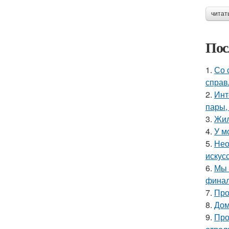
читат
Пос
1.
Со 
справ
2.
Инт
пары,
3.
Жил
4.
У м
5.
Нео
искус
6.
Мы 
финал
7.
Про
8.
Дом
9.
Про