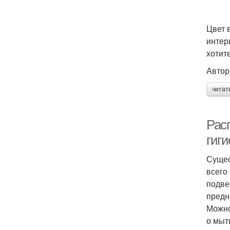
Цвет 
интер
хотит
Автор
читат
Рас
гиг
Сущес
всего
подве
предн
Можно
о мыт