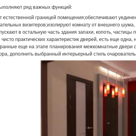
ыполняют ряд важных функций:
т естественной границей помещения;обеспечивают уединен
ательных визитеров;изолируют комнату от внешнего шума, с
пускают в остальную часть здания запахи, копоть, частицы 
 чисто практических характеристик дверей, есть еще одна,
ранные еще на этапе планирования межкомнатные двери с
ора, дополнить выбранный интерьерный стиль очаровател