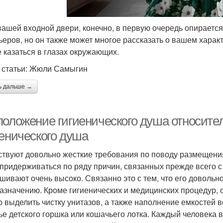
вашей входной двери, конечно, в первую очередь опирается
ьеров, но он также может многое рассказать о вашем характ
е казаться в глазах окружающих.
 статьи: Жюли Самыгин
ь дальше →
положение гигиенического душа относите
иенического душа
твуют довольно жесткие требования по поводу размещения
 придерживаться по ряду причин, связанных прежде всего с
шивают очень высоко. Связанно это с тем, что его довольн
азначению. Кроме гигиенических и медицинских процедур, о
 выделить чистку унитазов, а также наполнение емкостей в
ье детского горшка или кошачьего лотка. Каждый человека 