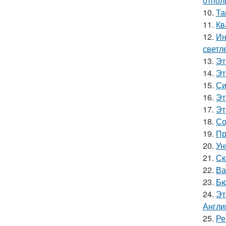
отпол
10.
Та
11.
Кв
12.
Ин
светл
13.
Эт
14.
Эт
15.
Си
16.
Эт
17.
Эт
18.
Со
19.
Пр
20.
Ун
21.
Ск
22.
Ва
23.
Бю
24.
Эт
Англи
25.
Ре