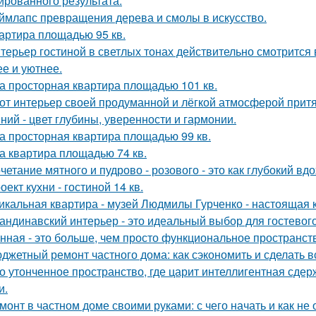
ированного результата.
ймлапс превращения дерева и смолы в искусство.
артира площадью 95 кв.
терьер гостиной в светлых тонах действительно смотрится
ее и уютнее.
а просторная квартира площадью 101 кв.
от интерьер своей продуманной и лёгкой атмосферой притя
ний - цвет глубины, уверенности и гармонии.
а просторная квартира площадью 99 кв.
а квартира площадью 74 кв.
четание мятного и пудрово - розового - это как глубокий вд
оект кухни - гостиной 14 кв.
икальная квартира - музей Людмилы Гурченко - настоящая 
андинавский интерьер - это идеальный выбор для гостевог
нная - это больше, чем просто функциональное пространст
джетный ремонт частного дома: как сэкономить и сделать 
о утонченное пространство, где царит интеллигентная сдер
и.
монт в частном доме своими руками: с чего начать и как не