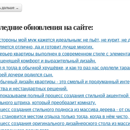
ь дальше →
ледние обновления на сайте:
стороны мой муж кажется идеальным: не пьёт, не курит, не 
ляется отлично, да и готовит лучше многих.
ерьер квартиры выполнен в современном стиле с элемент
 ценящей комфорт и выразительный дизайн.
 я тогда в обычной хрущёвке, и как-то раз нас одолели тара
оей дочери родился сын.
бычный дизайн квартиры - это смелый и продуманный инте
ства и нестандартных решений.
показываем полный процесс создания стильной акцентной с
ьного штриха, который преобразит комнату.
цесс создания стильного подноса из массива дерева - от с
 становится местом отдыха только тогда, когда в нём чисто,
цесс создания оригинального дизайнерского стола из масси