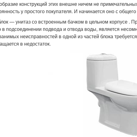
образие конструкций этих внешне ничем не примечательны
рянность у простого покупателя. И начинается оно с общего
лок — унитаз со встроенным бачком в цельном корпусе . Пр
о в подсоединении подвода и отвода воды, является несо
ранимых неисправностей в одной из частей блока требуетс
ащается в недостаток.