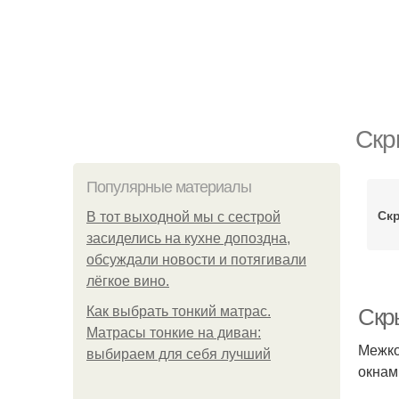
Скр
Популярные материалы
Ск
В тот выходной мы с сестрой
засиделись на кухне допоздна,
обсуждали новости и потягивали
лёгкое вино.
Как выбрать тонкий матрас.
Скр
Матрасы тонкие на диван:
Межко
выбираем для себя лучший
окнам