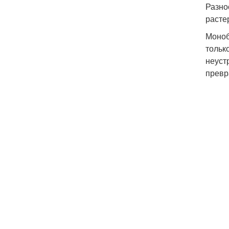
Разно
расте
Моноб
тольк
неуст
превр