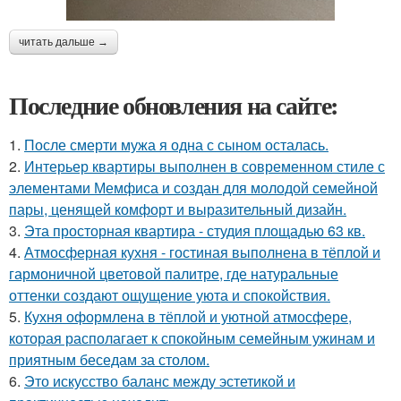
читать дальше →
Последние обновления на сайте:
1.
После смерти мужа я одна с сыном осталась.
2.
Интерьер квартиры выполнен в современном стиле с
элементами Мемфиса и создан для молодой семейной
пары, ценящей комфорт и выразительный дизайн.
3.
Эта просторная квартира - студия площадью 63 кв.
4.
Атмосферная кухня - гостиная выполнена в тёплой и
гармоничной цветовой палитре, где натуральные
оттенки создают ощущение уюта и спокойствия.
5.
Кухня оформлена в тёплой и уютной атмосфере,
которая располагает к спокойным семейным ужинам и
приятным беседам за столом.
6.
Это искусство баланс между эстетикой и