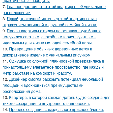
практичностью находить.
7.
Главное достоинство этой квартиры - её уникальное
расположение.
8.
Яркий, красочный интерьер этой квартиры стал
отражением активной и дружной семейной жизни.
9.
Проект квартиры с видом на останкинскую башню
получился светлым, спокойным и очень уютным -
идеальным для жизни молодой семейной пары.
10.
Превращение обычных деревянных веток в
декоративное изделие с уникальным рисунком.
11.
Однушка со сложной планировкой превратилась в
по-настоящему элегантное пространство, где каждый
метр работает на комфорт и красоту.
12.
Дизайнер смогла раскрыть потенциал небольшой
площади и вдохновиться преимуществами
расположения дома.
13.
Квартира, в которой каждая деталь будто создана для
тихого созерцания и внутреннего равновесия.
14.
Процесс создания самодельного приспособления,