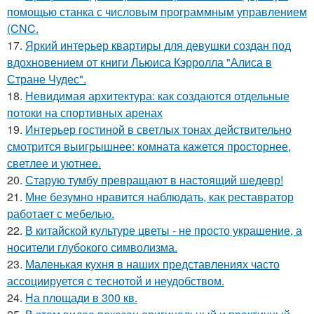
помощью станка с числовым программным управлением
(CNC.
17.
Яркий интерьер квартиры для девушки создан под
вдохновением от книги Льюиса Кэрролла "Алиса в
Стране Чудес".
18.
Невидимая архитектура: как создаются отдельные
потоки на спортивных аренах
19.
Интерьер гостиной в светлых тонах действительно
смотрится выигрышнее: комната кажется просторнее,
светлее и уютнее.
20.
Старую тумбу превращают в настоящий шедевр!
21.
Мне безумно нравится наблюдать, как реставратор
работает с мебелью.
22.
В китайской культуре цветы - не просто украшение, а
носители глубокого символизма.
23.
Маленькая кухня в наших представлениях часто
ассоциируется с теснотой и неудобством.
24.
На площади в 300 кв.