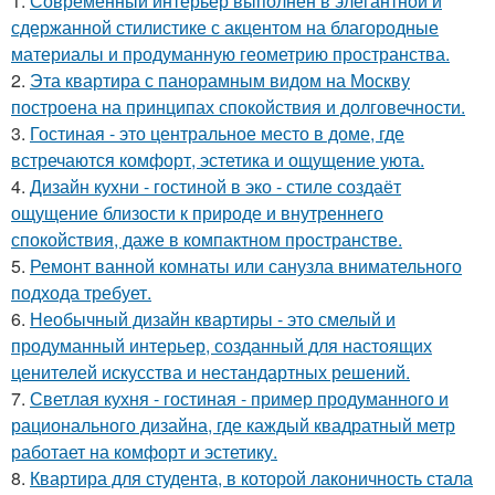
1.
Современный интерьер выполнен в элегантной и
сдержанной стилистике с акцентом на благородные
материалы и продуманную геометрию пространства.
2.
Эта квартира с панорамным видом на Москву
построена на принципах спокойствия и долговечности.
3.
Гостиная - это центральное место в доме, где
встречаются комфорт, эстетика и ощущение уюта.
4.
Дизайн кухни - гостиной в эко - стиле создаёт
ощущение близости к природе и внутреннего
спокойствия, даже в компактном пространстве.
5.
Ремонт ванной комнаты или санузла внимательного
подхода требует.
6.
Необычный дизайн квартиры - это смелый и
продуманный интерьер, созданный для настоящих
ценителей искусства и нестандартных решений.
7.
Светлая кухня - гостиная - пример продуманного и
рационального дизайна, где каждый квадратный метр
работает на комфорт и эстетику.
8.
Квартира для студента, в которой лаконичность стала