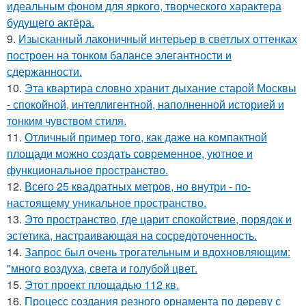
идеальным фоном для яркого, творческого характера
будущего актёра.
9.
Изысканный лаконичный интерьер в светлых оттенках
построен на тонком балансе элегантности и
сдержанности.
10.
Эта квартира словно хранит дыхание старой Москвы
- спокойной, интеллигентной, наполненной историей и
тонким чувством стиля.
11.
Отличный пример того, как даже на компактной
площади можно создать современное, уютное и
функциональное пространство.
12.
Всего 25 квадратных метров, но внутри - по-
настоящему уникальное пространство.
13.
Это пространство, где царит спокойствие, порядок и
эстетика, настраивающая на сосредоточенность.
14.
Запрос был очень трогательным и вдохновляющим:
"много воздуха, света и голубой цвет.
15.
Этот проект площадью 112 кв.
16.
Процесс создания резного орнамента по дереву с