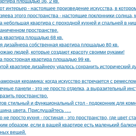
артира площадью 36, 2 кв.
от интерьер - настоящее произведение искусства, в которо
зяева этого пространства - настоящие поклонники солнца, 
а небольшая квартира с проходной кухней и спальней в н
раниченном пространстве.
а квартира площадью 68 кв.
я дизайнера собственная квартира площадью 80 кв.
ожаю людей, которые создают красоту своими руками!
а просторная квартира площадью 99 кв.
этой квартире дизайнеру удалось сохранить исторический ду
аморная керамика: когда искусство встречается с ремеслом
ечные панели - это не просто отделка, а выразительный ин
разить пространство.
тов стильный и функциональный стол - подоконник для ком
шина цвета. Прислушайтесь ….
о не просто кухня - гостиная - это пространство, где цвет с
ким образом, если в вашей квартире есть маленький балкон
ных вещей.