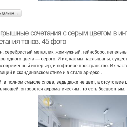
ь дальше →
грышные сочетания с серым цветом в инт
етания тонов. 45 фото
н, серебристый металлик, жемчужный, гейнсборо, пепель
ков одного цвета — серого. И их, как мы наслышаны, сущест
асовременный интерьер, и лофтовое пространство. Их част
зиций в скандинавском стиле и в стиле ар-деко .
, в полном смысле слова, ведь даже не цвет, а отсутствие ц
вляющей, он зовется ахроматическим , то есть бесцветным.