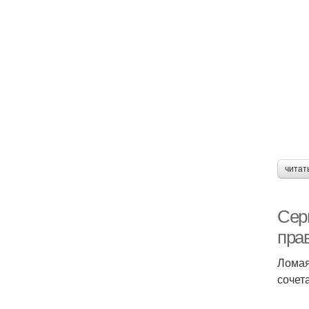
читат
Сер
пра
Ломая
сочет