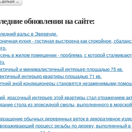
ь дальше →
ледние обновления на сайте:
ледний вальс в Эвервуде.
оничная кухня - гостиная выстроена как спокойное, сбалан
го.
сень в жилом помещении - проблема, с которой сталкивают
ёз.
ктичный и минималистичный интерьер площадью 75 кв.
ектичный интерьер квартиры площадью 71 кв.
етний зной кондиционеры становятся незаменимыми помощ
ий, красочный интерьер этой квартиры стал отражением ак
дание стола из эпоксидной смолы, выполненного в морской
вращение обычных деревянных веток в декоративное изде
вораживающий процесс резьбы по дереву, выполненный в