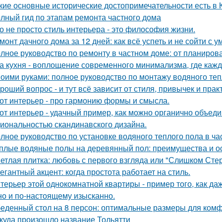
кие основные исторические достопримечательности есть в 
лный гид по этапам ремонта частного дома
о не просто стиль интерьера - это философия жизни.
монт дачного дома за 12 дней: как всё успеть и не сойти с у
лное руководство по ремонту в частном доме: от планиро
а кухня - воплощение современного минимализма, где каж
оими руками: полное руководство по монтажу водяного теп
роший вопрос - и тут всё зависит от стиля, привычек и прак
от интерьер - про гармонию формы и смысла.
от интерьер - удачный пример, как можно органично объед
иональностью скандинавского дизайна.
лное руководство по установке водяного теплого пола в ч
плые водяные полы на деревянный пол: преимущества и о
етлая плитка: любовь с первого взгляда или "Слишком Сте
егантный акцент: когда простота работает на стиль.
терьер этой однокомнатной квартиры - пример того, как да
но и по-настоящему изысканно.
еденный стол на 8 персон: оптимальные размеры для ком
куда произошло название Тольятти