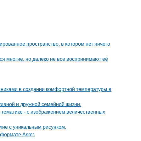
сированное пространство, в котором нет ничего
ся многие, но далеко не все воспринимают её
никами в создании комфортной температуры в
тивной и дружной семейной жизни.
 тематике - с изображением величественных
лие с уникальным рисунком.
 формате Asmr.