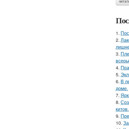
читат
Пос
1.
Пос
2.
Лак
лишне
3.
Пле
всерь
4.
Пра
5.
Экл
6.
В л
доме.
7.
Ярк
8.
Соз
китов.
9.
Пре
10.
За