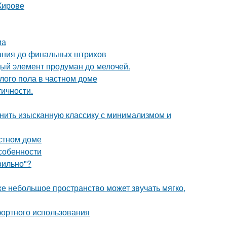
Кирове
ма
вания до финальных штрихов
дый элемент продуман до мелочей.
лого пола в частном доме
тичности.
инить изысканную классику с минимализмом и
астном доме
собенности
рильно"?
же небольшое пространство может звучать мягко,
фортного использования