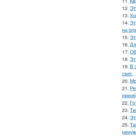
11.
Кв
12.
Эт
13.
Хо
14.
Эт
на ог
15.
Эт
16.
Дл
17.
Об
18.
Эт
19.
В 
свет.
20.
Мр
21.
Ре
преоб
22.
Го
23.
Ти
24.
Эт
25.
Та
ненуж