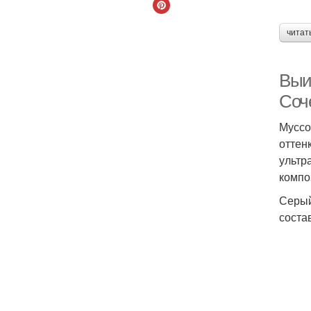
читат
Выи
Соч
Муссо
оттен
ультр
компо
Серый
соста