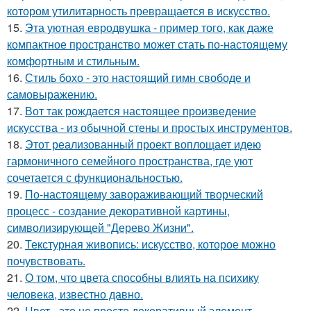
котором утилитарность превращается в искусство.
15.
Эта уютная евродвушка - пример того, как даже
компактное пространство может стать по-настоящему
комфортным и стильным.
16.
Стиль бохо - это настоящий гимн свободе и
самовыражению.
17.
Вот так рождается настоящее произведение
искусства - из обычной стены и простых инструментов.
18.
Этот реализованный проект воплощает идею
гармоничного семейного пространства, где уют
сочетается с функциональностью.
19.
По-настоящему завораживающий творческий
процесс - создание декоративной картины,
символизирующей "Дерево Жизни".
20.
Текстурная живопись: искусство, которое можно
почувствовать.
21.
О том, что цвета способны влиять на психику
человека, известно давно.
22.
Цвет - это не просто декоративный элемент.