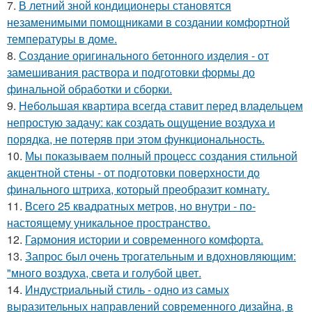
7.
В летний зной кондиционеры становятся
незаменимыми помощниками в создании комфортной
температуры в доме.
8.
Создание оригинального бетонного изделия - от
замешивания раствора и подготовки формы до
финальной обработки и сборки.
9.
Небольшая квартира всегда ставит перед владельцем
непростую задачу: как создать ощущение воздуха и
порядка, не потеряв при этом функциональность.
10.
Мы показываем полный процесс создания стильной
акцентной стены - от подготовки поверхности до
финального штриха, который преобразит комнату.
11.
Всего 25 квадратных метров, но внутри - по-
настоящему уникальное пространство.
12.
Гармония истории и современного комфорта.
13.
Запрос был очень трогательным и вдохновляющим:
"много воздуха, света и голубой цвет.
14.
Индустриальный стиль - одно из самых
выразительных направлений современного дизайна, в