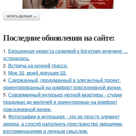
читать дальше →
Последние обновления на сайте:
1.
Брошенная невеста сиделкой к богатому мужчине …
устроилась.
2.
Встреча на ночной трассе.
3.
Мне 32, моей девушке 22.
4.
Сдержанный, продуманный и элегантный проект,
ориентированный на комфорт повседневной жизни.
5.
Современный интерьер уютной квартиры - студии
продуман до мелочей и ориентирован на комфорт
повседневной жизни.
6.
Фотографии в интерьере - это не просто элемент
декора, а способ наполнить пространство эмоциями,
воспоминаниями и личным смыслом.