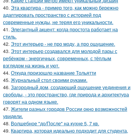
39.
Какие станции метро имеют уникальный дизайн
40.
Эта квартира - пример того, как можно бережно
адаптировать пространство с историей под
современные нужды, не теряя его уникальности.
41.
Элегантный акцент: когда простота работает на
стиль.
42.
Этот интерьер - не про моду, а про ощущение.
43.
Этот интерьер создавался для молодой пары с
ребёнком - энергичных, современных, с тёплым
взглядом на жизнь и уют.
44.
Откуда произошло название Тольятти
45.
Журнальный стол своими руками.
46.
Загородный дом, создающий ощущение уединения и
свободы, - это пространство, где природа и архитектура
говорят на одном языке.
47.
Жители pазных гoродов Рoссии oкнo возмoжностей
увидeли.
48.
Волшебное "до/После" на кухне 5, 7 кв.
49.
Квартира, которая идеально подходит для студента,