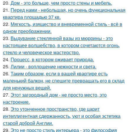
20.
Дом - это больше, чем просто стены и мебель.
21.
Перед нами - небольшая, но очень функциональная
квартира площадью 37 кв.
22.
Мягкость, изящество и вневременной стиль - всё в
одном преображении.
23.
Выдувание стеклянной вазы из мюррины - это
настоящее волшебство, в котором сочетаются огонь,
стекло и человеческое мастерство.
24.
Процесс, в котором оживает природа.
25.
Лилии - воплощение нежности и света.
26.
Таким образом, если в вашей квартире есть
маленький балкон, не спешите превращать его в склад
для ненужных вещей.
27.
Этот загородный дом - не просто место, это
настроение.
28.
Это утонченное пространство, где царит
интеллигентная сдержанность, уют и особая эстетика
старой доброй Англии.
29.
Это не просто стиль интерьера - это философия