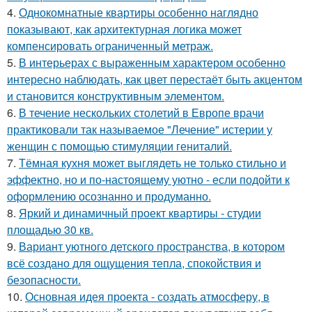
4.
Однокомнатные квартиры особенно наглядно
показывают, как архитектурная логика может
компенсировать ограниченный метраж.
5.
В интерьерах с выраженным характером особенно
интересно наблюдать, как цвет перестаёт быть акцентом
и становится конструктивным элементом.
6.
В течение нескольких столетий в Европе врачи
практиковали так называемое "Лечение" истерии у
женщин с помощью стимуляции гениталий.
7.
Тёмная кухня может выглядеть не только стильно и
эффектно, но и по-настоящему уютно - если подойти к
оформлению осознанно и продуманно.
8.
Яркий и динамичный проект квартиры - студии
площадью 30 кв.
9.
Вариант уютного детского пространства, в котором
всё создано для ощущения тепла, спокойствия и
безопасности.
10.
Основная идея проекта - создать атмосферу, в