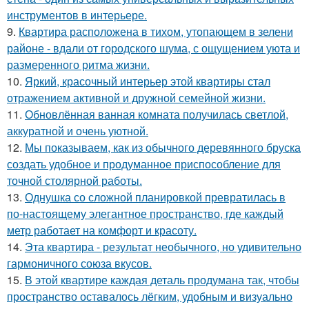
инструментов в интерьере.
9.
Квартира расположена в тихом, утопающем в зелени
районе - вдали от городского шума, с ощущением уюта и
размеренного ритма жизни.
10.
Яркий, красочный интерьер этой квартиры стал
отражением активной и дружной семейной жизни.
11.
Обновлённая ванная комната получилась светлой,
аккуратной и очень уютной.
12.
Мы показываем, как из обычного деревянного бруска
создать удобное и продуманное приспособление для
точной столярной работы.
13.
Однушка со сложной планировкой превратилась в
по-настоящему элегантное пространство, где каждый
метр работает на комфорт и красоту.
14.
Эта квартира - результат необычного, но удивительно
гармоничного союза вкусов.
15.
В этой квартире каждая деталь продумана так, чтобы
пространство оставалось лёгким, удобным и визуально