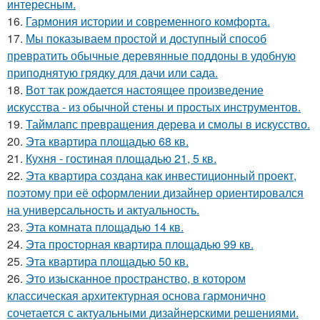
интересным.
16.
Гармония истории и современного комфорта.
17.
Мы показываем простой и доступный способ
превратить обычные деревянные поддоны в удобную
приподнятую грядку для дачи или сада.
18.
Вот так рождается настоящее произведение
искусства - из обычной стены и простых инструментов.
19.
Таймлапс превращения дерева и смолы в искусство.
20.
Эта квартира площадью 68 кв.
21.
Кухня - гостиная площадью 21, 5 кв.
22.
Эта квартира создана как инвестиционный проект,
поэтому при её оформлении дизайнер ориентировался
на универсальность и актуальность.
23.
Эта комната площадью 14 кв.
24.
Эта просторная квартира площадью 99 кв.
25.
Эта квартира площадью 50 кв.
26.
Это изысканное пространство, в котором
классическая архитектурная основа гармонично
сочетается с актуальными дизайнерскими решениями.