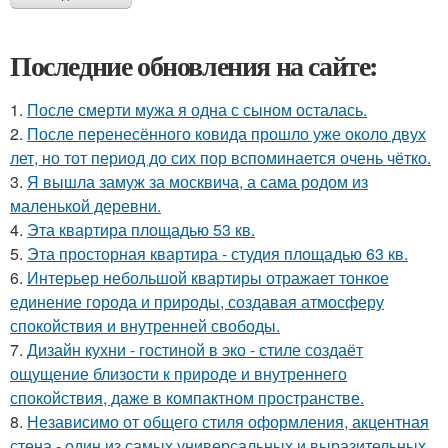
Последние обновления на сайте:
1.
После смерти мужа я одна с сыном осталась.
2.
После перенесённого ковида прошло уже около двух
лет, но тот период до сих пор вспоминается очень чётко.
3.
Я вышла замуж за москвича, а сама родом из
маленькой деревни.
4.
Эта квартира площадью 53 кв.
5.
Эта просторная квартира - студия площадью 63 кв.
6.
Интерьер небольшой квартиры отражает тонкое
единение города и природы, создавая атмосферу
спокойствия и внутренней свободы.
7.
Дизайн кухни - гостиной в эко - стиле создаёт
ощущение близости к природе и внутреннего
спокойствия, даже в компактном пространстве.
8.
Независимо от общего стиля оформления, акцентная
стена - один из самых универсальных и выразительных