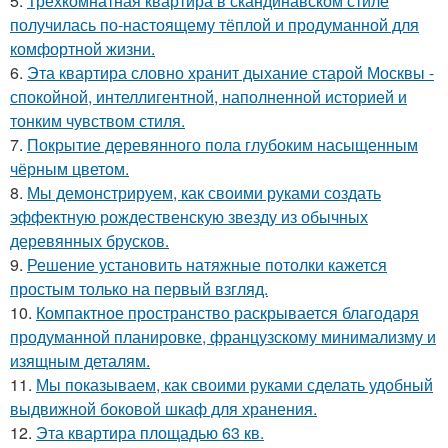
5.
Трёхкомнатная квартира в скандинавском стиле
получилась по-настоящему тёплой и продуманной для
комфортной жизни.
6.
Эта квартира словно хранит дыхание старой Москвы -
спокойной, интеллигентной, наполненной историей и
тонким чувством стиля.
7.
Покрытие деревянного пола глубоким насыщенным
чёрным цветом.
8.
Мы демонстрируем, как своими руками создать
эффектную рождественскую звезду из обычных
деревянных брусков.
9.
Решение установить натяжные потолки кажется
простым только на первый взгляд.
10.
Компактное пространство раскрывается благодаря
продуманной планировке, французскому минимализму и
изящным деталям.
11.
Мы показываем, как своими руками сделать удобный
выдвижной боковой шкаф для хранения.
12.
Эта квартира площадью 63 кв.