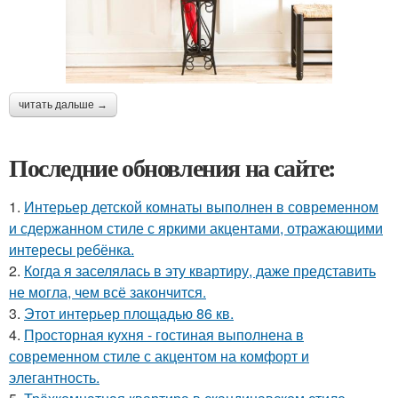
читать дальше →
Последние обновления на сайте:
1.
Интерьер детской комнаты выполнен в современном
и сдержанном стиле с яркими акцентами, отражающими
интересы ребёнка.
2.
Когда я заселялась в эту квартиру, даже представить
не могла, чем всё закончится.
3.
Этот интерьер площадью 86 кв.
4.
Просторная кухня - гостиная выполнена в
современном стиле с акцентом на комфорт и
элегантность.