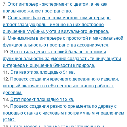
7.
Этот интерьер - эксперимент с цветом, а не как
привычное жилое пространство.
8.
Сочетание фактур в этом московском интерьере
играет главную роль - именно на них построено
ощущение глубины, уюта и визуального интереса.
9.
Минимализм в интерьере с простотой и максимальной
функциональностью пространства ассоциируется.
10.
Этот стиль ценят за тонкий баланс эстетики и
функциональности, за умение создавать тишину внутри
интерьера и ощущение близости к природе.
11.
Эта квартира площадью 51 кв.
12.
Процесс создания красивого деревянного изделия,
который включает в себя несколько этапов работы с
деревом.
13.
Этот проект площадью 112 кв.
14.
Процесс создания резного орнамента по дереву с
помощью станка с числовым программным управлением
(CNC.
15.
Стиль модерн - один из самых утончённых и