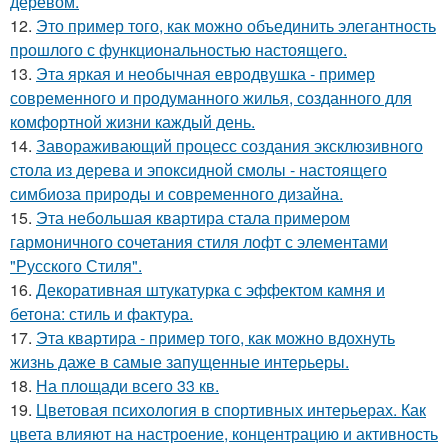
деревом.
12.
Это пример того, как можно объединить элегантность
прошлого с функциональностью настоящего.
13.
Эта яркая и необычная евродвушка - пример
современного и продуманного жилья, созданного для
комфортной жизни каждый день.
14.
Завораживающий процесс создания эксклюзивного
стола из дерева и эпоксидной смолы - настоящего
симбиоза природы и современного дизайна.
15.
Эта небольшая квартира стала примером
гармоничного сочетания стиля лофт с элементами
"Русского Стиля".
16.
Декоративная штукатурка с эффектом камня и
бетона: стиль и фактура.
17.
Эта квартира - пример того, как можно вдохнуть
жизнь даже в самые запущенные интерьеры.
18.
На площади всего 33 кв.
19.
Цветовая психология в спортивных интерьерах. Как
цвета влияют на настроение, концентрацию и активность