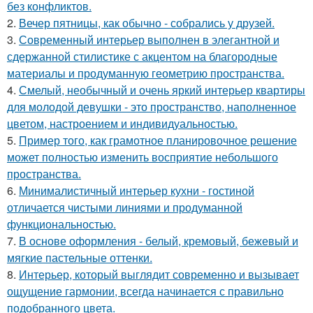
без конфликтов.
2.
Вечер пятницы, как обычно - собрались у друзей.
3.
Современный интерьер выполнен в элегантной и
сдержанной стилистике с акцентом на благородные
материалы и продуманную геометрию пространства.
4.
Смелый, необычный и очень яркий интерьер квартиры
для молодой девушки - это пространство, наполненное
цветом, настроением и индивидуальностью.
5.
Пример того, как грамотное планировочное решение
может полностью изменить восприятие небольшого
пространства.
6.
Минималистичный интерьер кухни - гостиной
отличается чистыми линиями и продуманной
функциональностью.
7.
В основе оформления - белый, кремовый, бежевый и
мягкие пастельные оттенки.
8.
Интерьер, который выглядит современно и вызывает
ощущение гармонии, всегда начинается с правильно
подобранного цвета.