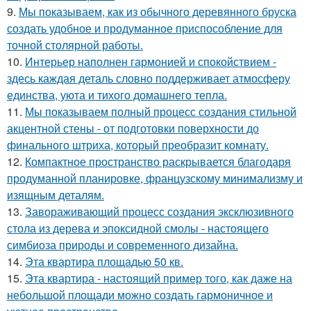
9.
Мы показываем, как из обычного деревянного бруска
создать удобное и продуманное приспособление для
точной столярной работы.
10.
Интерьер наполнен гармонией и спокойствием -
здесь каждая деталь словно поддерживает атмосферу
единства, уюта и тихого домашнего тепла.
11.
Мы показываем полный процесс создания стильной
акцентной стены - от подготовки поверхности до
финального штриха, который преобразит комнату.
12.
Компактное пространство раскрывается благодаря
продуманной планировке, французскому минимализму и
изящным деталям.
13.
Завораживающий процесс создания эксклюзивного
стола из дерева и эпоксидной смолы - настоящего
симбиоза природы и современного дизайна.
14.
Эта квартира площадью 50 кв.
15.
Эта квартира - настоящий пример того, как даже на
небольшой площади можно создать гармоничное и