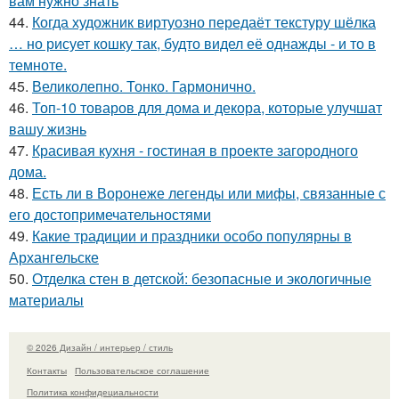
вам нужно знать
44.
Когда художник виртуозно передаёт текстуру шёлка
… но рисует кошку так, будто видел её однажды - и то в
темноте.
45.
Великолепно. Тонко. Гармонично.
46.
Топ-10 товаров для дома и декора, которые улучшат
вашу жизнь
47.
Красивая кухня - гостиная в проекте загородного
дома.
48.
Есть ли в Воронеже легенды или мифы, связанные с
его достопримечательностями
49.
Какие традиции и праздники особо популярны в
Архангельске
50.
Отделка стен в детской: безопасные и экологичные
материалы
© 2026 Дизайн / интерьер / стиль
Контакты
Пользовательское соглашение
Политика конфидециальности